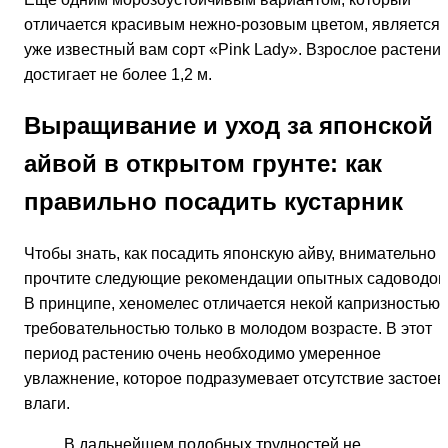
его уже на постоянное место, выберите время для
посадки весной, когда почва уже оттает, но еще не начну
распускаться почки. Осенью тоже возможна высадка
японской айвы, но поскольку хеномелес теплолюбив, он
может пострадать или даже погибнуть.
Обязательно хорошо рассмотрите фото айвы японской,
уход и посадка которой предполагает, что кустарник буде
высажен небольшими группами или же вдоль дорожек,
чтобы сформировалась невысокая живая изгородь: