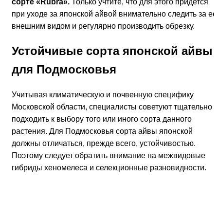
требовательностью только в молодом возрасте. В этот
период растению очень необходимо умеренное
увлажнение, которое подразумевает отсутствие застоев
влаги.
В дальнейшем подобных трудностей не
должно возникать. Правда, нужно все-таки
учитывать, что при плохом освещении цвести
растение может не столь пышно и давать
плоды вряд ли будет.
Как же правильно посадить айву японскую, чтобы
она вас радовала своими нежными цветками?
Как в
уже догадались, следует выбрать место для посадки
достаточно освещенное.
Далее не забудьте, что в зимний период времени
растение должно находиться под снегом. Поэтому
подыщите место, где образуется массивный снежный