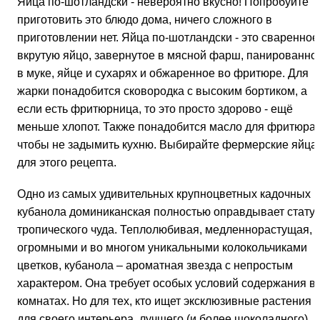
Яйца по-шотландски - невероятно вкусно! Попробуйте
приготовить это блюдо дома, ничего сложного в
приготовлении нет. Яйца по-шотландски - это сваренное
вкрутую яйцо, завернутое в мясной фарш, панированно
в муке, яйце и сухарях и обжаренное во фритюре. Для
жарки понадобится сковородка с высоким бортиком, а
если есть фритюрница, то это просто здорово - ещё
меньше хлопот. Также понадобится масло для фритюра,
чтобы не задымить кухню. Выбирайте фермерские яйца
для этого рецепта.
Одно из самых удивительных крупноцветных кадочных
кубанола доминиканская полностью оправдывает стату
тропического чуда. Теплолюбивая, медленнорастущая, 
огромными и во многом уникальными колокольчиками
цветков, кубанола – ароматная звезда с непростым
характером. Она требует особых условий содержания в
комнатах. Но для тех, кто ищет эксклюзивные растения
для своего интерьера, лучшего (и более шоколадного)