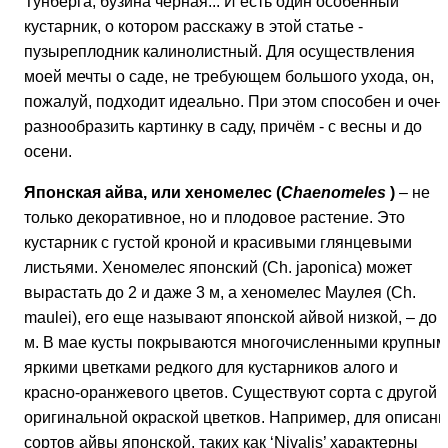
Тунберга, бузина чёрная... И есть один особенный
кустарник, о котором расскажу в этой статье -
пузыреплодник калинолистный. Для осуществления
моей мечты о саде, не требующем большого ухода, он,
пожалуй, подходит идеально. При этом способен и очен
разнообразить картинку в саду, причём - с весны и до
осени.
Японская айва, или хеномелес (
Chaenomeles
)
– не
только декоративное, но и плодовое растение. Это
кустарник с густой кроной и красивыми глянцевыми
листьями. Хеномелес японский (Ch. japonica) может
вырастать до 2 и даже 3 м, а хеномелес Маулея (Ch.
maulei), его еще называют японской айвой низкой, – до 
м. В мае кусты покрываются многочисленными крупным
яркими цветками редкого для кустарников алого и
красно-оранжевого цветов. Существуют сорта с другой
оригинальной окраской цветков. Например, для описани
сортов айвы японской, таких как ‘Nivalis’ характерны