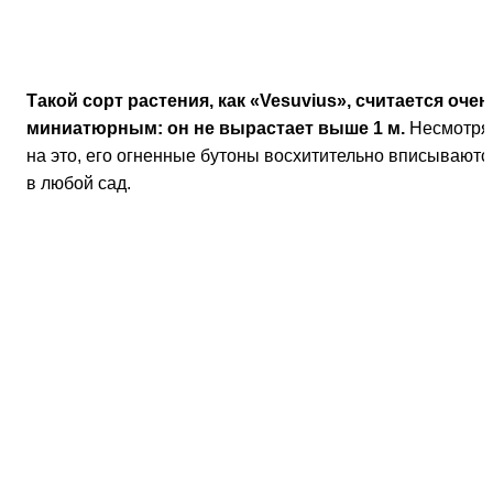
Такой сорт растения, как «Vesuvius», считается очен
миниатюрным: он не вырастает выше 1 м.
Несмотря
на это, его огненные бутоны восхитительно вписываютс
в любой сад.
Если вы посмотрите на фото кустарника японской
айвы под названием «Crimson and Gold»
, то тоже
присоединитесь к тем людям, которые считают его одни
из наиболее красивых сортов. Окрас цветков у растения
просто великолепен – насыщенные алые бутоны с
желтенькими тычинками. И эта красота чаще всего
используется настоящими садоводами для создания
живой изгороди, поскольку данная разновидность не