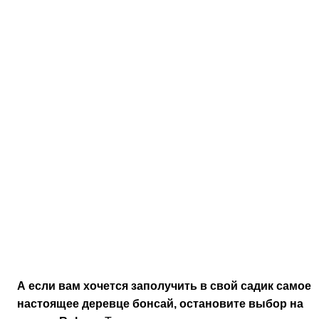
Еще одним морозоустойчивым вариантом, который
отличается красивым нежно-розовым цветом, является
уже известный вам сорт «Pink Lady». Взрослое растени
достигает не более 1,2 м.
Выращивание и уход за японской
айвой в открытом грунте: как
правильно посадить кустарник
Чтобы знать, как посадить японскую айву, внимательно
прочтите следующие рекомендации опытных садоводов
В принципе, хеномелес отличается некой капризностью 