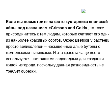
требует обрезки.
А вот хеномелес «Jet Trail»
, в отличие от «Crimson an
Gold», стелется по земле и украшает любую лужайку
чудесными белыми цветами. Более того, сорт
совершенно лишен колючек.
Французские селекционеры очень сильно
постарались, когда выводили сорт «Simone»
. Этот
кустарник обладает красно-малиновыми цветками,
приносит зеленые плоды и отличается полегающими
побегами практически круглой формы.
А если вам хочется заполучить в свой садик самое
настоящее деревце бонсай, остановите выбор на