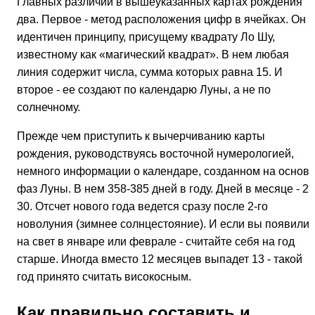
Главных различий в вышеуказанных картах рождения
два. Первое - метод расположения цифр в ячейках. Он
идентичен принципу, присущему квадрату Ло Шу,
известному как «магический квадрат». В нем любая
линия содержит числа, сумма которых равна 15. И
второе - ее создают по календарю Луны, а не по
солнечному.
Прежде чем приступить к вычерчиванию карты
рождения, руководствуясь восточной нумерологией,
немного информации о календаре, созданном на основ
фаз Луны. В нем 358-385 дней в году. Дней в месяце - 29
30. Отсчет нового года ведется сразу после 2-го
новолуния (зимнее солнцестояние). И если вы появилис
на свет в январе или феврале - считайте себя на год
старше. Иногда вместо 12 месяцев выпадет 13 - такой
год принято считать високосным.
Как правильно составить и