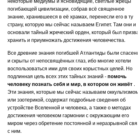
некоторые медиумы и ясновидящие, светлые жрецы
погибающей цивилизации, собрав всё священное
знание, хранившееся в её храмах, перенесли его в ту
страну, которую мы сейчас называем Египет. Там они и
основали тайный жреческий орден, который был призва
хранить и приумножать достижения человечества.
Все древние знания погибшей Атлантиды были спасен
и скрыты от непосвящённых глаз, ибо многие хотели
воспользоваться ими для своих корыстных целей. Но
подлинная цель всех этих тайных знаний -
помочь
человеку познать себя и мир, в котором он живёт
.
Эти знания, которые мы сейчас называем оккультизмом
или эзотерикой, содержат подробные сведения об
устройстве Вселенной и человека, а также о методах
достижения человеком гармонии с окружающим его
миром через обретение постоянной и неразрывной связ
с ним.