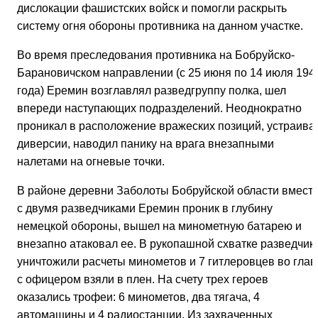
дислокации фашистских войск и помогли раскрыть
систему огня обороны противника на данном участке.
Во время преследования противника на Бобруйско-
Барановичском направлении (с 25 июня по 14 июля 194
года) Еремин возглавлял разведгруппу полка, шел
впереди наступающих подразделений. Неоднократно
проникал в расположение вражеских позиций, устраива
диверсии, наводил панику на врага внезапными
налетами на огневые точки.
В районе деревни Заболоты Бобруйской области вмест
с двумя разведчиками Еремин проник в глубину
немецкой обороны, вышел на минометную батарею и
внезапно атаковал ее. В рукопашной схватке разведчик
уничтожили расчеты минометов и 7 гитлеровцев во глав
с офицером взяли в плен. На счету трех героев
оказались трофеи: 6 минометов, два тягача, 4
автомашины и 4 радиостанции. Из захваченных