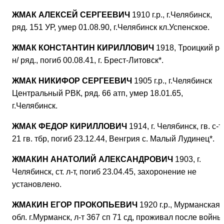
ЖМАК АЛЕКСЕЙ СЕРГЕЕВИЧ
1910 г.р., г.Челябинск,
ряд. 151 УР, умер 01.08.90, г.Челябинск кл.Успенское.
ЖМАК КОНСТАНТИН КИРИЛЛОВИЧ
1918, Троицкий р-
н/ ряд., погиб 00.08.41, г. Брест-Литовск*.
ЖМАК НИКИФОР СЕРГЕЕВИЧ
1905 г.р., г.Челябинск
Центральный РВК, ряд. 66 атп, умер 18.01.65,
г.Челябинск.
ЖМАК ФЕДОР КИРИЛЛОВИЧ
1914, г. Челябинск, гв. с-т
21 гв. тбр, погиб 23.12.44, Венгрия с. Малый Лудинец*.
ЖМАКИН АНАТОЛИЙ АЛЕКСАНДРОВИЧ
1903, г.
Челябинск, ст. л-т, погиб 23.04.45, захоронение не
установлено.
ЖМАКИН ЕГОР ПРОКОПЬЕВИЧ
1920 г.р., Мурманская
обл. г.Мурманск, л-т 367 сп 71 сд, проживал после войны