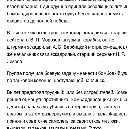
взволнованно. Единодушно приняли резолюцию: летчик
бомбардировочного полка будут беспощадно громить
фашистов до полной победы.
В экипаже их было трое: командир эскадрильи - старши
лейтенант В. П. Морозов, штурман корабля, он же
штурман эскадрильи А. Б. Вербицкий и стрелок-радист, 
же начальник связи эскадрильи, старший сержант Н. Р.
Жмаев.
Группа получила боевую задачу - нанести бомбовый уда
по танковой колонне, наступающей на Минск.
Вылет предстоял трудный: шли без истребителей. Комэс
решил обмануть противника. Бомбардировщики (их был
девять) сначала углубились на территорию, занятую
врагом, а затем развернулись и вышли с тыла. Фашисты
приняли советские самолеты за свои: открыли люки,
вылезли из танков, махали шлемами. Тут-то