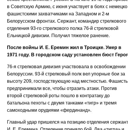
в Советскую Армию, с июня участвует в боях с немецко-
фашистскими захватчиками на Западном и 2-м
Белорусском фронтах. Сержант, командир стрелкового
отделения 93-го стрелкового полка 76-й стрелковой
Ельницкой дивизии. Получил тяжелое ранение.
После войны И. Е. Еремин жил в Троицке. Умер в
1971 году. В городском саду установлен бюст Героя.
76-я стрелковая дивизия участвовала в освобождении
Белоруссии. 93-й стрелковый полк вел упорные бои за
высоту 209, господствующую над местностью. Фашисты
предпринимали все, чтобы отразить атаки. Против
второй стрелковой роты пошло в контратаку до
батальона пехоты с двумя танками «тигр» и тремя
самоходными орудиями «фердинанд».
Главный удар пришелся на позицию отделения сержант
И. Е. Еремина. Отделение приняло бой. Два «тигра» и