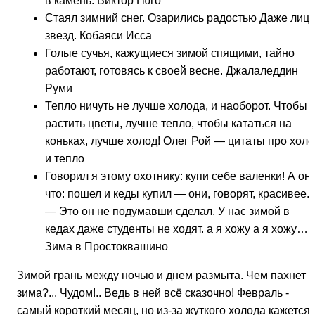
в камень. Виктор Гюго
Стаял зимний снег. Озарились радостью Даже лиц
звезд. Кобаяси Исса
Голые сучья, кажущиеся зимой спящими, тайно
работают, готовясь к своей весне. Джалаледдин
Руми
Тепло ничуть не лучше холода, и наоборот. Чтобы
растить цветы, лучше тепло, чтобы кататься на
коньках, лучше холод! Олег Рой — цитаты про холо
и тепло
Говорил я этому охотнику: купи себе валенки! А он
что: пошел и кеды купил — они, говорят, красивее.
— Это он не подумавши сделал. У нас зимой в
кедах даже студенты не ходят. а я хожу а я хожу…
Зима в Простоквашино
Зимой грань между ночью и днем размыта. Чем пахнет
зима?... Чудом!.. Ведь в ней всё сказочно! Февраль -
самый короткий месяц, но из-за жуткого холода кажется