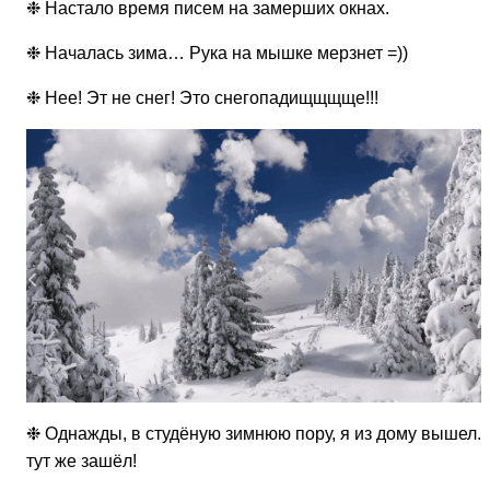
❉ Настало время писем на замерших окнах.
❉ Началась зима… Рука на мышке мерзнет =))
❉ Нее! Эт не снег! Это снегопадищщщще!!!
❉ Однажды, в студёную зимнюю пору, я из дому вышел. 
тут же зашёл!