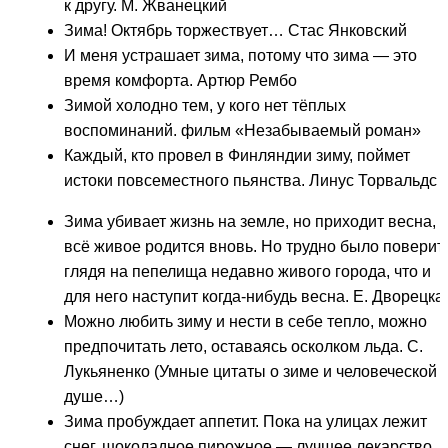
к другу. М. Жванецкий
Зима! Октябрь торжествует… Стас Янковский
И меня устрашает зима, потому что зима — это
время комфорта. Артюр Рембо
Зимой холодно тем, у кого нет тёплых
воспоминаний. фильм «Незабываемый роман»
Каждый, кто провел в Финляндии зиму, поймет
истоки повсеместного пьянства. Линус Торвальдс
Зима убивает жизнь на земле, но приходит весна, 
всё живое родится вновь. Но трудно было поверить
глядя на пепелища недавно живого города, что и
для него наступит когда-нибудь весна. Е. Дворецка
Можно любить зиму и нести в себе тепло, можно
предпочитать лето, оставаясь осколком льда. С.
Лукьяненко (Умные цитаты о зиме и человеческой
душе…)
Зима пробуждает аппетит. Пока на улицах лежит
снег, шоколадное пирожное — лучшее лекарство.