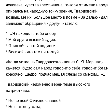
человека, чувства крестьянина, го-зоря от имени народа
опираясь на народную точку зрения, Твардовский
возвышает их. Большое место в поэме «За далью - даль
занимают обращения к другу-читателю:
* …Я находил в тебе опору,
* Мой друг и высший судия.
* Я так обязан той подмоге
* Великой - что там ни толкуй…
«Когда читаешь Твардовского,- пишет С. Я. Маршак,-
кажется, будто сам народ говорит о себе, говорит богато
красочно, щедро, подчас мешая слезы со смехом…»1
Твардовский неизменно верен теме высокого
патриотизма:
* Но во всей Отчизне славной
* Нет такого уголка,