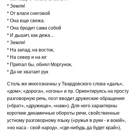
* Земля!
* От влаги снеговой
* Она еще свежа.
* Она бродит сама собой
* И дышит, как дежа…
* Земля!
* На запад, на восток,
* На север и на юг
* Припал бы, обнял Моргунок,
* Да не хватает рук
Столь же многозначны у Твардовского слова «даль»,
«дом»; «дорога», «огонь» и пр. Ориентируясь на просту
разговорную речь, поэт вводит дружеские обращения
(«брат», «дружище», «нам»). Для него характерны
короткие динамичные обороты речи, свойственные
устному разговорному языку («ружья в руки - и воюй»,
«но наса - свой народ», «где-нибудь да будет край»),