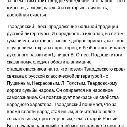
за всем этим стоит твердое убеждение, что народ - это н
«масса», а люди, каждый из которых - личность,
достойная счастья.
Твардовский - весь продолжение большой традиции
русской литературы. И народностью идеалов, и светом
гуманизма, и готовностью все доброе принять, как свое,
ощущением открытых просторов, и безбрежности далей
духовного развития»1,-пишет В. Огнев. Подводя итоги
сказанному, следует обратить внимание
старшеклассников на то, что поэзия Твардовского кровн
связана с русской классической литературой - с
Пушкиным, Некрасовым, Л. Толстым. Твардовскому
дороги судьбы народа. Он опирается на народное
самосознание. Он поэтизирует прекрасные свойства
народного характера. Твардовский понимает, что за
время власти народ стал иным, значительно более
сознательным, просвещенным, чем в старой России.
Воссоздавая народный строй мысли, характер простого