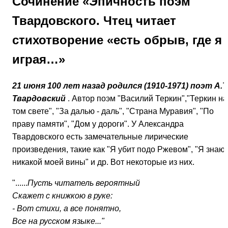
Сочинение «Эпичность поэм
Твардовского. Чтец читает
стихотворение «есть обрыв, где я
играя…»
21 июня 100 лет назад родился (1910-1971) поэт А.Т
Твардовский
. Автор поэм "Василий Теркин","Теркин на
том свете", "За далью - даль", "Страна Муравия", "По
праву памяти", "Дом у дороги". У Александра
Твардовского есть замечательные лирические
произведения, такие как "Я убит подо Ржевом", "Я знаю,
никакой моей вины" и др. Вот некоторые из них.
"......
Пусть читатель вероятный
Скажет с книжкою в руке:
- Вот стихи, а все понятно,
Все на русском языке..."