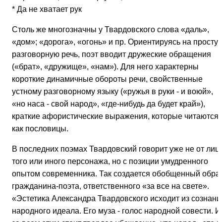
* Да не хватает рук
Столь же многозначны у Твардовского слова «даль»,
«дом»; «дорога», «огонь» и пр. Ориентируясь на просту
разговорную речь, поэт вводит дружеские обращения
(«брат», «дружище», «нам»). Для него характерны
короткие динамичные обороты речи, свойственные
устному разговорному языку («ружья в руки - и воюй»,
«но наса - свой народ», «где-нибудь да будет край»),
краткие афористические выражения, которые читаются
как пословицы.
В последних поэмах Твардовский говорит уже не от лиц
того или иного персонажа, но с позиции умудренного
опытом современника. Так создается обобщенный обра
гражданина-поэта, ответственного «за все на свете».
«Эстетика Александра Твардовского исходит из сознани
народного идеала. Его муза - голос народной совести. И