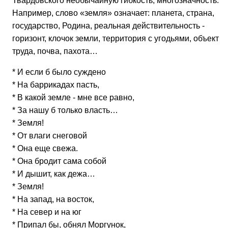
Твардовского необычайную гибкость, многозначность.
Например, слово «земля» означает: планета, страна,
государство, Родина, реальная действительность -
горизонт, клочок земли, территория с угодьями, объект
труда, почва, пахота…
* И если б было суждено
* На баррикадах пасть,
* В какой земле - мне все равно,
* За нашу б только власть…
* Земля!
* От влаги снеговой
* Она еще свежа.
* Она бродит сама собой
* И дышит, как дежа…
* Земля!
* На запад, на восток,
* На север и на юг
* Припал бы, обнял Моргунок,