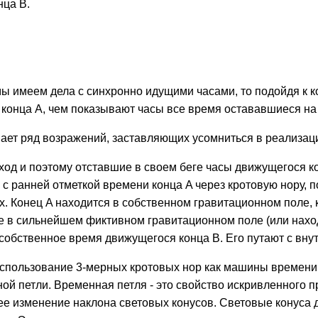
нца B.
мы имеем дела с синхронно идущими часами, то подойдя к ко
конца A, чем показывают часы все время остававшиеся на к
 ряд возражений, заставляющих усомниться в реализации
 ход и поэтому отставшие в своем беге часы движущегося к
с ранней отметкой времени конца A через кротовую нору, п
. Конец A находится в собственном гравитационном поле, 
 в сильнейшем фиктивном гравитационном поле (или находи
собственное время движущегося конца B. Его путают с внут
спользование 3-мерных кротовых нор как машины времени, а
й петли. Временная петля - это свойство искривленного п
щее изменение наклона световых конусов. Световые конуса