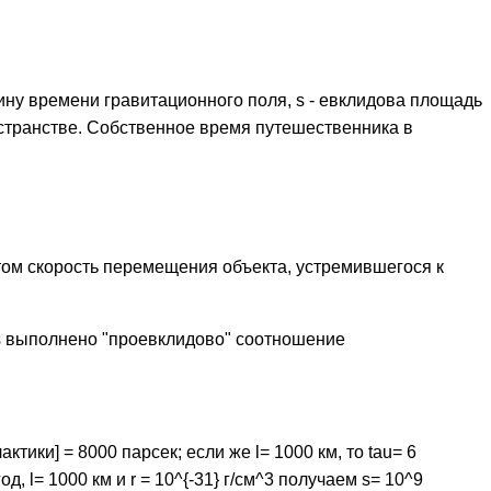
ину времени гравитационного поля, s - евклидова площадь
странстве. Собственное время путешественника в
том скорость перемещения объекта, устремившегося к
s выполнено "проевклидово" соотношение
лактики] = 8000 парсек; если же l= 1000 км, то tau= 6
год, l= 1000 км и r = 10^{-31} г/см^3 получаем s= 10^9