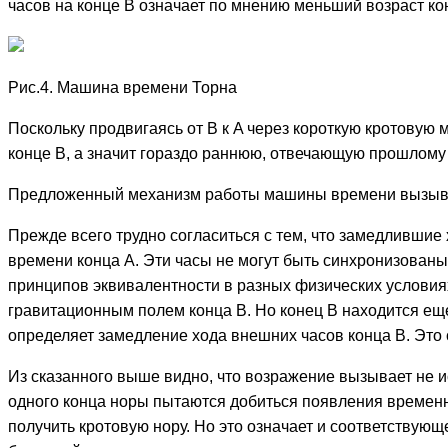
часов на конце B означает по мнению меньший возраст ко
Рис.4. Машина времени Торна
Поскольку продвигаясь от B к A через короткую кротовую 
конце B, а значит гораздо раннюю, отвечающую прошлому 
Предложенный механизм работы машины времени вызывает
Прежде всего трудно согласиться с тем, что замедлившие
времени конца A. Эти часы не могут быть синхронизованы 
принципов эквивалентности в разных физических условиях
гравитационным полем конца B. Но конец B находится еще
определяет замедление хода внешних часов конца B. Это 
Из сказанного выше видно, что возражение вызывает не и
одного конца норы пытаются добиться появления временно
получить кротовую нору. Но это означает и соответствую