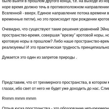
было выйти в прошлом другого конца, т.е. на выходе из н
норе время должно течь в противоположном направлении ви
Вселенной - вверх. Единое направление потока времени 
временные петли), но это происходит при рождении кротов
Очевидно, что существуют такие решения уравнений Эйнште
пространство-время, совершая "врезку" кротовой норы, н
кротовую норы в прошлом? Либо наше пространство-время 
реализуемы! И это практическая трудность принципиально
Думается это один из запретов природы .
Представим, что от трехмерного пространства, в котором 
глазах, ибо свет от него не будет уже доходить до нас. Сл
Rnrnrn rnrnrn rnrnrn
Отрыв куска пространства - это образование четырехмерн