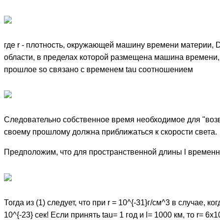
где r - плотность, окружающей машину времени материи, 
области, в пределах которой размещена машина времени,
прошлое so связано с временем tau соотношением
Следовательно собственное время необходимое для "возв
своему прошлому должна приближаться к скорости света.
Предположим, что для пространственной длины l временн
Тогда из (1) следует, что при r = 10^{-31}г/см^3 в случае, к
10^{-23} сек! Eсли принять tau= 1 год и l= 1000 км, то r= 6x1