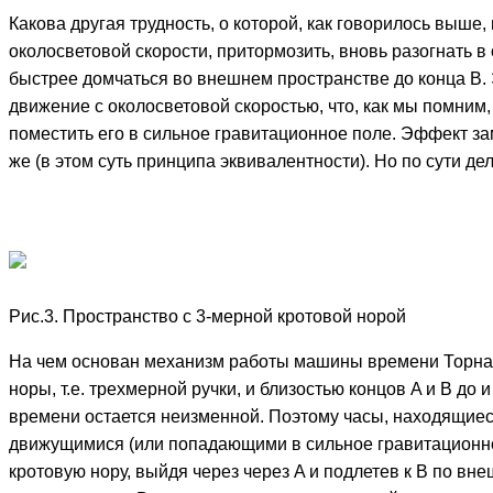
Какова другая трудность, о которой, как говорилось выше
околосветовой скорости, притормозить, вновь разогнать в
быстрее домчаться во внешнем пространстве до конца B. 
движение с околосветовой скоростью, что, как мы помним
поместить его в сильное гравитационное поле. Эффект зам
же (в этом суть принципа эквивалентности). Но по сути де
Рис.3. Пространство с 3-мерной кротовой норой
На чем основан механизм работы машины времени Торна? 
норы, т.е. трехмерной ручки, и близостью концов A и B до
времени остается неизменной. Поэтому часы, находящиеся
движущимися (или попадающими в сильное гравитационное 
кротовую нору, выйдя через через A и подлетев к B по в