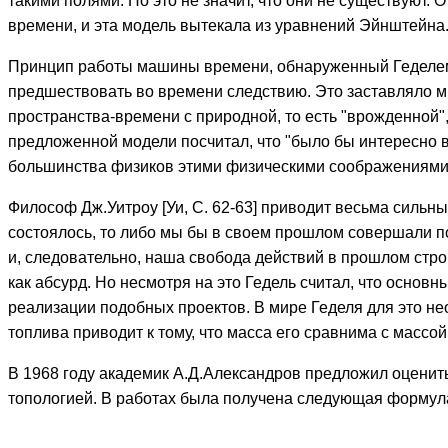
такими полями. Но это не значит, что они не существуют. 
времени, и эта модель вытекала из уравнений Эйнштейна
Принцип работы машины времени, обнаруженный Геделем,
предшествовать во времени следствию. Это заставляло м
пространства-времени с природной, то есть "врожденной"
предложенной модели посчитал, что "было бы интересно в
большинства физиков этими физическими соображениями с
Философ Дж.Уитроу [Уи, С. 62-63] приводит весьма сильн
состоялось, то либо мы бы в своем прошлом совершали по
и, следовательно, наша свобода действий в прошлом стро
как абсурд. Но несмотря на это Гедель считал, что основ
реализации подобных проектов. В мире Геделя для это нео
топлива приводит к тому, что масса его сравнима с массой
В 1968 году академик А.Д.Александров предложил оценит
топологией. В работах была получена следующая формула