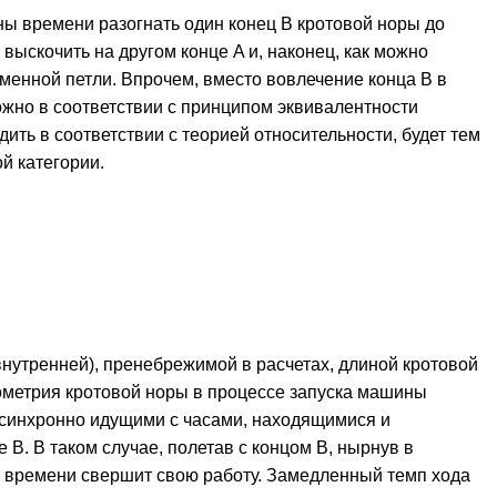
ины времени разогнать один конец B кротовой норы до
 выскочить на другом конце A и, наконец, как можно
менной петли. Впрочем, вместо вовлечение конца B в
ожно в соответствии с принципом эквивалентности
ить в соответствии с теорией относительности, будет тем
ой категории.
утренней), пренебрежимой в расчетах, длиной кротовой
 геометрия кротовой норы в процессе запуска машины
я синхронно идущими с часами, находящимися и
B. В таком случае, полетав с концом B, нырнув в
на времени свершит свою работу. Замедленный темп хода