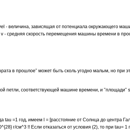
Del - величина, зависящая от потенциала окружающего маш
 v - средняя скорость перемещения машины времени в про
рата в прошлое" может быть сколь угодно малым, но при э
ой петли, соответствующей машине времени, и "площади" 
огда tau =1 год, имеем l = [расстояние от Солнца до центра Га
0^{28} г/см^3 !! Если отказаться от условия (2), то при tau= 1 