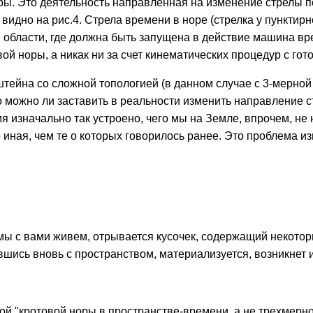
оры. Это деятельность направленная на изменение стрелы п
дно на рис.4. Стрела времени в норе (стрелка у пунктирно
в области, где должна быть запущена в действие машина в
ой норы, а никак ни за счет кинематических процедур с гот
йна со сложной топологией (в данном случае с 3-мерной кр
о можно ли заставить в реальности изменить направление с
изначально так устроено, чего мы на Земле, впрочем, не 
 иная, чем те о которых говорилось ранее. Это проблема и
мы с вами живем, отрывается кусочек, содержащий некоторы
ившись вновь с пространством, материализуется, возникнет и
ой "кротовой норы в пространстве-времени, а не трехмерно