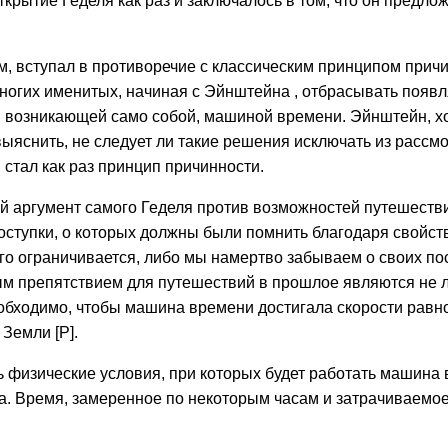
Открытие Геделя как раз и заключалось в том, что он предл
.
 вступал в противоречие с классическим принципом причи
ногих именитых, начиная с Эйнштейна , отбрасывать появ
, возникающей само собой, машиной времени. Эйнштейн, хо
ыяснить, не следует ли такие решения исключать из рассм
тал как раз принцип причинности.
ый аргумент самого Геделя против возможностей путешеств
ступки, о которых должны были помнить благодаря свойств
го ограничивается, либо мы намертво забываем о своих по
ным препятствием для путешествий в прошлое являются не л
бходимо, чтобы машина времени достигала скорости равной c
 Земли [P].
ь физические условия, при которых будет работать машина
. Время, замеренное по некоторым часам и затрачиваемое