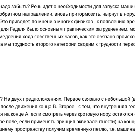
, надо забыть? Речь идет о необходимости для запуска маш
 обратном направлении, вновь притормозить, нырнут в нору,
Это приведет, по мнению многих физиков , к появлению вре
, для Геделя было основным практическим затруднением, м
едления хода собственных часов, как это обязано происход
ла мы трудность второго категории сводим к трудности перв
На двух предположениях. Первое связано с небольшой (вн
 и после движения конца B. Второе - с тем, что внутренняя
 на конце A, если смотреть через кротовую нору, остаютс
поле, если применять принцип эквивалентности) на конце 
нешнему пространству получим временную петлю, т.е. маши