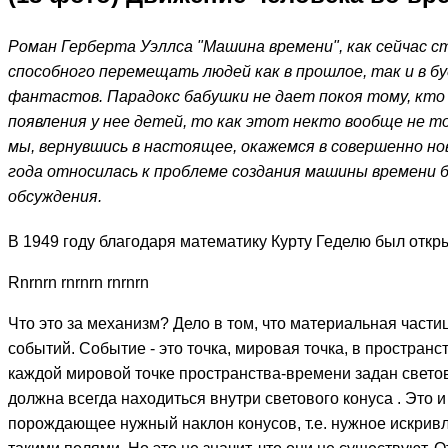
Роман Герберта Уэллса "Машина времени", как сейчас с
способного перемещать людей как в прошлое, так и в б
фантастов. Парадокс бабушки не дает покоя тому, кт
появления у нее детей, то как этот некто вообще не 
мы, вернувшись в настоящее, окажемся в совершенно нов
года относилась к проблеме создания машины времени бо
обсуждения.
В 1949 году благодаря математику Курту Геделю был откр
Rnrnrn rnrnrn rnrnrn
Что это за механизм? Дело в том, что материальная част
событий. Событие - это точка, мировая точка, в простран
каждой мировой точке пространства-времени задан светов
должна всегда находиться внутри светового конуса . Это
порождающее нужный наклон конусов, т.е. нужное искривл