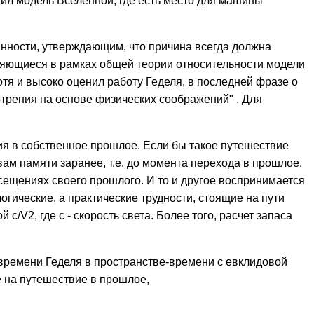
ожил модель Вселенной, где есть место для машины
нности, утверждающим, что причина всегда должна
ляющиеся в рамках общей теории относительности модели
тя и высоко оценил работу Геделя, в последней фразе о
отрения на основе физических соображений" . Для
ия в собственное прошлое. Если бы такое путешествие
ам памяти заранее, т.е. до момента перехода в прошлое,
сещениях своего прошлого. И то и другое воспринимается
огические, а практические трудности, стоящие на пути
/V2, где c - скорость света. Более того, расчет запаса
 времени Геделя в пространстве-времени с евклидовой
 на путешествие в прошлое,