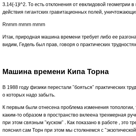
3.14{-1}l^2. То есть отклонения от евклидовой геометрии
действия гигантских гравитационных полей, уничтожающи
Rnrnrn rnrnrn rnrnrn
Итак, природная машина времени требует либо ее разгона 
видим, Гедель был прав, говоря о практических трудност
Машина времени Кипа Торна
В 1988 году физики перестали "бояться" практических труд
о которых надо забыть.
К первым были отнесена проблема изменения топологии, т.
каким-то образом в пространство вклеена трехмерная руч
при этом связным "куском" . Как показано в работе , это 
пояснил сам Торн при этом мы столкнемся с "экзотической"