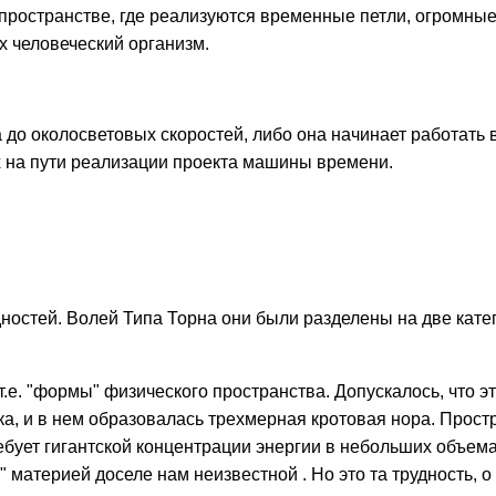
 в пространстве, где реализуются временные петли, огромны
х человеческий организм.
до околосветовых скоростей, либо она начинает работать в
ях на пути реализации проекта машины времени.
ностей. Волей Типа Торна они были разделены на две катего
е. "формы" физического пространства. Допускалось, что это
ка, и в нем образовалась трехмерная кротовая нора. Прос
требует гигантской концентрации энергии в небольших объем
 материей доселе нам неизвестной . Но это та трудность, о 