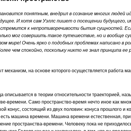
тановится понятным, внедрил в сознание многих людей и
удущее. И хотя сам Уэллс пишет о посещении будущего, 
о стремится к непротиворечивости бытия сущностей. Ес
только мог совершить такое путешествие, но и вообще с
ом мире! Очень ярко о подобных проблемах написано в ро
лее чем спокойно, поскольку никто не знал принципа ее 
ыт механизм, на основе которого осуществляется работа м
ица описывается в теории относительности траекторией, на
стве-времени. Само пространство-время нечто иное как мно
ой конус, состоящий из двух половин: конуса прошлого и 
 и есть машина времени. Машина времени естественная, при
ение пространства-времени. Человеку пока не приходилось