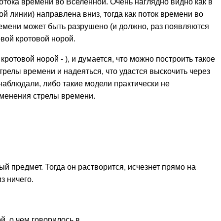
отока времени во Вселенной. Очень наглядно видно как в
й линии) направлена вниз, тогда как поток времени во
ремени может быть разрушено (и должно, раз появляются
овой кротовой норой.
отовой норой - ), и думается, что можно построить такое
трелы времени и надеяться, что удастся выскочить через
наблюдали, либо такие модели практически не
зменения стрелы времени.
й предмет. Тогда он растворится, исчезнет прямо на
з ничего.
й, о чем говорилось в