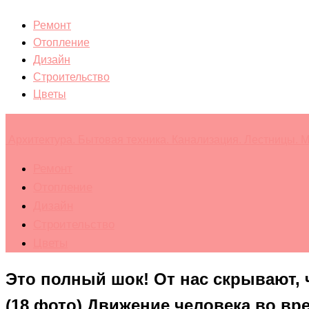
Ремонт
Отопление
Дизайн
Строительство
Цветы
Архитектура. Бытовая техника. Канализация. Лестницы. М
Ремонт
Отопление
Дизайн
Строительство
Цветы
Это полный шок! От нас скрывают,
(18 фото) Движение человека во вр