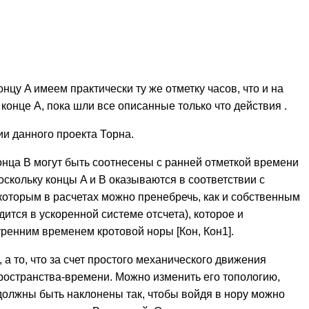
нцу A имеем практически ту же отметку часов, что и на
онце A, пока шли все описанные только что действия .
 данного проекта Торна.
онца B могут быть соотнесены с ранней отметкой времени
оскольку концы A и B оказываются в соответствии с
которым в расчетах можно пренебречь, как и собственным
тся в ускоренной системе отсчета), которое и
ренним временем кротовой норы [Кон, Кон1].
 то, что за счет простого механического движения
ространства-времени. Можно изменить его топологию,
 должны быть наклонены так, чтобы войдя в нору можно