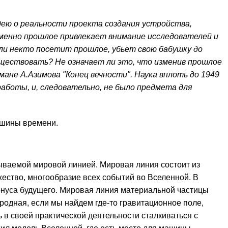
дею о реальности проекта создания устройства,
именно прошлое привлекает внимание исследователей и
ли некто посетит прошлое, убьет свою бабушку до
уществовать? Не означает ли это, что изменив прошлое
мане А.Азимова "Конец вечности". Наука вплоть до 1949
работы, и, следовательно, не было предмета для
ашины времени.
зываемой мировой линией. Мировая линия состоит из
жество, многообразие всех событий во Вселенной. В
конуса будущего. Мировая линия материальной частицы
родная, если мы найдем где-то гравитационное поле,
 в своей практической деятельности сталкиваться с