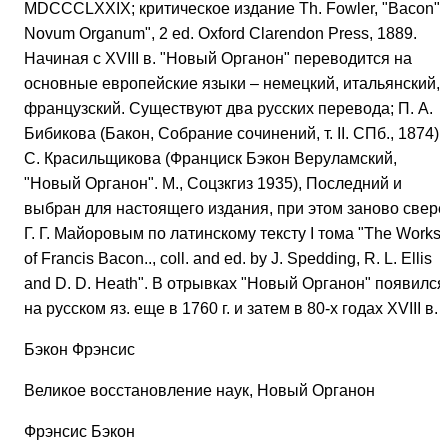
MDCCCLXXIX; критическое издание Th. Fowler, "Bacon"s
Novum Organum", 2 ed. Oxford Clarendon Press, 1889.
Начиная с XVIII в. "Новый Органон" переводится на
основные европейские языки – немецкий, итальянский,
французский. Существуют два русских перевода; П. А.
Бибикова (Бакон, Собрание сочинений, т. II. СПб., 1874) 
С. Красильщикова (Франциск Бэкон Веруламский,
"Новый Органон". М., Соцзкгиз 1935), Последний и
выбран для настоящего издания, при этом заново свере
Г. Г. Майоровым по латинскому тексту I тома "The Works
of Francis Bacon.., coll. and ed. by J. Spedding, R. L. Ellis
and D. D. Heath". В отрывках "Новый Органон" появился
на русском яз. еще в 1760 г. и затем в 80-х годах XVIII в.
Бэкон Фрэнсис
Великое восстановление наук, Новый Органон
Фрэнсис Бэкон