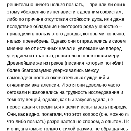
решительно ничего нельзя познать, -- пришли ли они к
этому убеждению из ненависти к древним софистам,
либо по причине отсутствия стойкости духа, или даже
вследствие обладания некоторого рода ученостью --
приводили в пользу этого доводы, которыми, конечно,
нельзя пренебречь. Однако они отправлялись в своем
мнении не от истинных начал и, увлекаемые вперед
усердием и страстью, решительно превзошли меру.
Древнейшие же из греков (писания которых погибли)
более благоразумно удерживались между
самонадеянностью окончательных суждений и
отчаянием акаталепсии. И хотя они довольно часто
сетовали и жаловались на трудность исследования и
темноту вещей, однако, как бы закусив удила, не
переставали стремиться к цели и испытывать природу.
Они, как видно, полагали, что этот вопрос (т. е. можно ли
что-либо познать) разрешается не спором, а опытом. Но
и они, знакомые только с силой разума, не обращались к