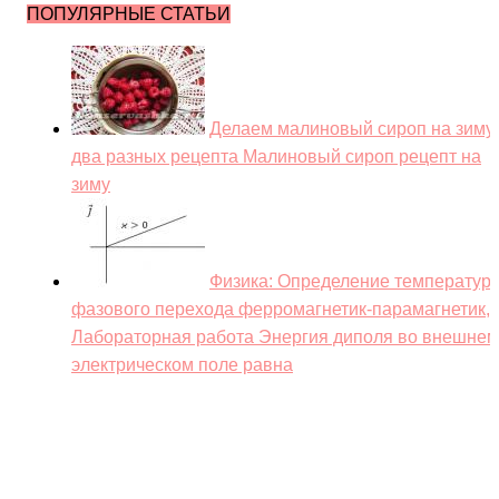
ПОПУЛЯРНЫЕ СТАТЬИ
Делаем малиновый сироп на зиму:
два разных рецепта Малиновый сироп рецепт на
зиму
Физика: Определение температур
фазового перехода ферромагнетик-парамагнетик,
Лабораторная работа Энергия диполя во внешнем
электрическом поле равна