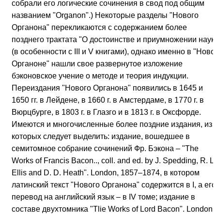
собрали его логические сочинения в свод под общим
названием "Organon".) Некоторые разделы "Нового
Органона" перекликаются с содержанием более
позднего трактата "О достоинстве и приумножении наук
(в особенности с III и V книгами), однако именно в "Ново
Органоне" нашли свое развернутое изложение
бэконовское учение о методе и теория индукции.
Переиздания "Нового Органона" появились в 1645 и
1650 гг. в Лейдене, в 1660 г. в Амстердаме, в 1770 г. в
Вюрцбурге, в 1803 г. в Глазго и в 1813 г. в Оксфорде.
Имеются и многочисленные более поздние издания, из
которых следует выделить: издание, вошедшее в
семитомное собрание сочинений Фр. Бэкона – "The
Works of Francis Bacon.., coll. and ed. by J. Spedding, R. L.
Ellis and D. D. Heath". London, 1857–1874, в котором
латинский текст "Нового Органона" содержится в I, а его
перевод на английский язык – в IV томе; издание в
составе двухтомника "Tlie Works of Lord Bacon". London,