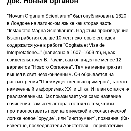
док. Новый органон
"Novum Organum Scientiarum" был опубликован в 1620 г.
в Лондоне на латинском языке как вторая часть
"Instauratio Magna Scientiarum". Над этим произведение
Бэкон работая свыше 10 лет; некоторые его идеи
содержатся уже в работе "Соgitata et Visa de
Interpretatione..." (написана в 1607–1608 гг.), и, как
свидетельствует В. Раули, сам он видел не менее 12
вариантов "Нового Органона". Тем не менее трактат
вышел в свет незаконченным. Он обрывается на
рассмотрении "Преимущественных примеров", так что
намеченный в афоризмах XXI и LII кн. И план остался не
реализованным. Как показывает уже само название
сочинения, замысел автора состоял в том, чтобы
противопоставить перипатетической и схоластической
логике новое "орудие", или "инструмент", познания. (Как
известно, последователи Аристотеля – перипатетики