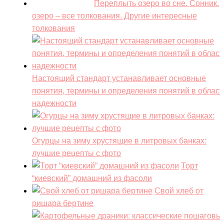
Переплыть озеро во сне. Сонник.
озеро – все толкования. Другие интересные
толкования
Настоящий стандарт устанавливает основные
понятия, термины и определения понятий в област
надежности
Огурцы на зиму хрустящие в литровых банках:
лучшие рецепты с фото
Торт
“киевский” домашний из фасоли
Свой хлеб от
ришара бертине