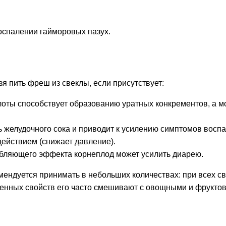
оспалении гайморовых пазух.
ы
я пить фреш из свеклы, если присутствует:
оты способствует образованию уратных конкрементов, а 
 желудочного сока и приводит к усилению симптомов воспа
ействием (снижает давление).
лабляющего эффекта корнеплод может усилить диарею.
омендуется принимать в небольших количествах: при всех 
женных свойств его часто смешивают с овощными и фрукт