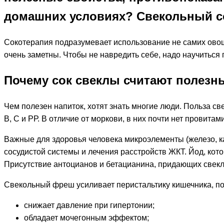
домашних условиях? Свекольный со
Сокотерапия подразумевает использование не самих овоще
очень заметны. Чтобы не навредить себе, надо научиться 
Почему сок свеклы считают полезн
Чем полезен напиток, хотят знать многие люди. Польза с
В, С и РР. В отличие от моркови, в них почти нет провита
Важные для здоровья человека микроэлементы (железо, ка
сосудистой системы и лечения расстройств ЖКТ. Йод, кото
Присутствие антоцианов и бетацианина, придающих свекле
Свекольный фреш усиливает перистальтику кишечника, по
снижает давление при гипертонии;
обладает мочегонным эффектом;