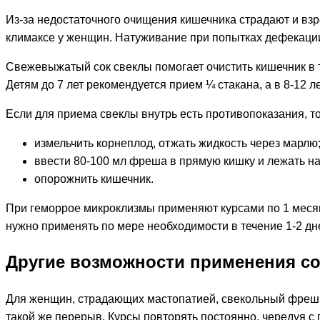
Из-за недостаточного очищения кишечника страдают и взр
климаксе у женщин. Натуживание при попытках дефекации 
Свежевыжатый сок свеклы помогает очистить кишечник в т
Детям до 7 лет рекомендуется прием ¼ стакана, а в 8-12 л
Если для приема свеклы внутрь есть противопоказания, т
измельчить корнеплод, отжать жидкость через марлю
ввести 80-100 мл фреша в прямую кишку и лежать на
опорожнить кишечник.
При геморрое микроклизмы применяют курсами по 1 месяц
нужно применять по мере необходимости в течение 1-2 дне
Другие возможности применения со
Для женщин, страдающих мастопатией, свекольный фреш м
такой же перерыв. Курсы повторять постоянно, чередуя с п