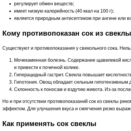
регулирует обмен веществ;
имеет низкую калорийность (40 ккал на 100 г);
является природным антисептиком при ангине или в
Кому противопоказан сок из свекл
Существуют и противопоказания у свекольного сока. Нельз
Мочекаменная болезнь. Содержание щавелевой кисл
и привести к почечной колике.
Гиперацидный гастрит. Свекла повышает кислотность
Гипотония. Овощ обладает сильным гипотензивным д
Склонность к поносам и вздутию живота. Из-за пос
Но и при отсутствии противопоказаний сок из свеклы рек
эффектом. Для улучшения вкуса и смягчения резко выра
Как применять сок свеклы