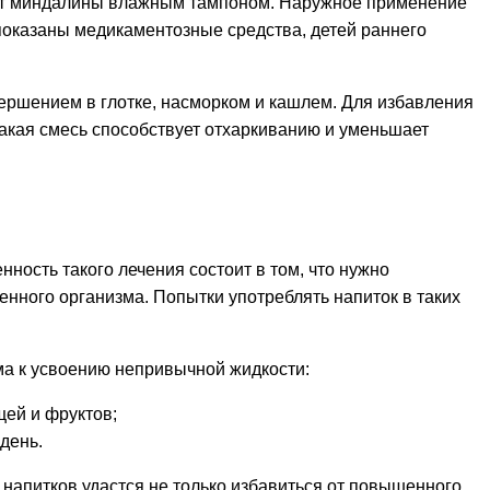
ают миндалины влажным тампоном. Наружное применение
показаны медикаментозные средства, детей раннего
ершением в глотке, насморком и кашлем. Для избавления
 Такая смесь способствует отхаркиванию и уменьшает
ность такого лечения состоит в том, что нужно
нного организма. Попытки употреблять напиток в таких
зма к усвоению непривычной жидкости:
щей и фруктов;
день.
 напитков удастся не только избавиться от повышенного