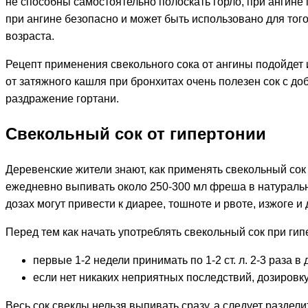
не способны самостоятельно полоскать горло, при анги
при ангине безопасно и может быть использовано для тог
возраста.
Рецепт применения свекольного сока от ангины подойдет
от затяжного кашля при бронхитах очень полезен сок с до
раздражение гортани.
Свекольный сок от гипертонии
Деревенские жители знают, как применять свекольный сок 
ежедневно выпивать около 250-300 мл фреша в натурально
дозах могут привести к диарее, тошноте и рвоте, изжоге
Перед тем как начать употреблять свекольный сок при ги
первые 1-2 недели принимать по 1-2 ст. л. 2-3 раза 
если нет никаких неприятных последствий, дозировку
Весь сок свеклы нельзя выпивать сразу, а следует разде