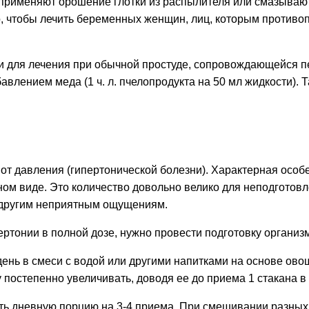
не применяют орошение глотки из распылителя или смазыв
о, чтобы лечить беременных женщин, лиц, которым противо
 и для лечения при обычной простуде, сопровождающейся п
бавлением меда (1 ч. л. пчелопродукта на 50 мл жидкости).
от давления (гипертонической болезни). Характерная особен
м виде. Это количество довольно велико для неподготовле
 и другим неприятным ощущениям.
пертонии в полной дозе, нужно провести подготовку органи
в день в смеси с водой или другими напитками на основе ово
 постепенно увеличивать, доводя ее до приема 1 стакана в 
лить дневную порцию на 3-4 приема. При смешивании разных