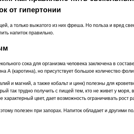
к от гипертонии
й, а только выжатого из них фреша. Но польза и вред све
пить напиток правильно.
ым
векольного сока для организма человека заключена в сост
мина А (каротина), но присутствует большое количество фол
лий и магний, а также кобальт и цинк) полезны для кровет
рый так трудно получить с пищей тем, кто не живет у моря,
 характерный цвет, дает возможность ограничивать рост ра
этому полезен при запорах. Напиток обладает и другими п