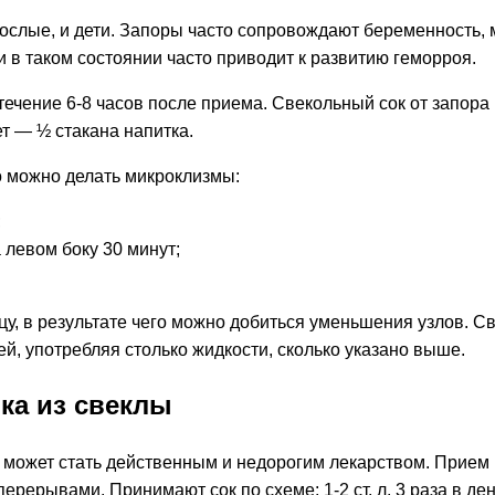
ослые, и дети. Запоры часто сопровождают беременность, 
в таком состоянии часто приводит к развитию геморроя.
ечение 6-8 часов после приема. Свекольный сок от запора 
ет — ½ стакана напитка.
о можно делать микроклизмы:
;
 левом боку 30 минут;
у, в результате чего можно добиться уменьшения узлов. С
й, употребляя столько жидкости, сколько указано выше.
ка из свеклы
ожет стать действенным и недорогим лекарством. Прием ну
ерерывами. Принимают сок по схеме: 1-2 ст. л. 3 раза в де