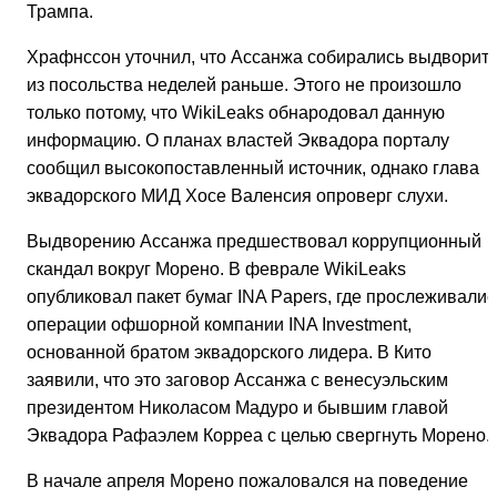
Трампа.
Храфнссон уточнил, что Ассанжа собирались выдворит
из посольства неделей раньше. Этого не произошло
только потому, что WikiLeaks обнародовал данную
информацию. О планах властей Эквадора порталу
сообщил высокопоставленный источник, однако глава
эквадорского МИД Хосе Валенсия опроверг слухи.
Выдворению Ассанжа предшествовал коррупционный
скандал вокруг Морено. В феврале WikiLeaks
опубликовал пакет бумаг INA Papers, где прослеживалис
операции офшорной компании INA Investment,
основанной братом эквадорского лидера. В Кито
заявили, что это заговор Ассанжа с венесуэльским
президентом Николасом Мадуро и бывшим главой
Эквадора Рафаэлем Корреа с целью свергнуть Морено.
В начале апреля Морено пожаловался на поведение