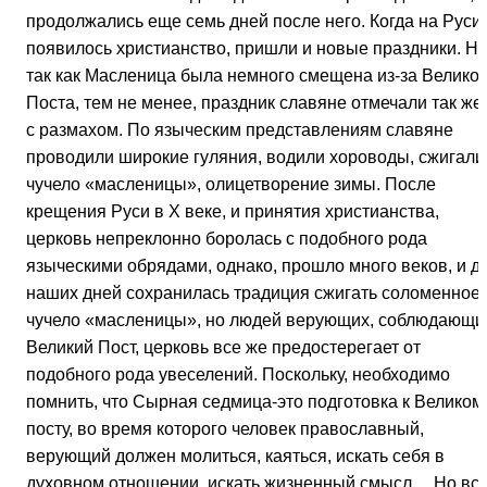
продолжались еще семь дней после него. Когда на Руси
появилось христианство, пришли и новые праздники. Но
так как Масленица была немного смещена из-за Великог
Поста, тем не менее, праздник славяне отмечали так же,
с размахом. По языческим представлениям славяне
проводили широкие гуляния, водили хороводы, сжигали
чучело «масленицы», олицетворение зимы. После
крещения Руси в Х веке, и принятия христианства,
церковь непреклонно боролась с подобного рода
языческими обрядами, однако, прошло много веков, и д
наших дней сохранилась традиция сжигать соломенное
чучело «масленицы», но людей верующих, соблюдающи
Великий Пост, церковь все же предостерегает от
подобного рода увеселений. Поскольку, необходимо
помнить, что Сырная седмица-это подготовка к Великом
посту, во время которого человек православный,
верующий должен молиться, каяться, искать себя в
духовном отношении, искать жизненный смысл… Но вс