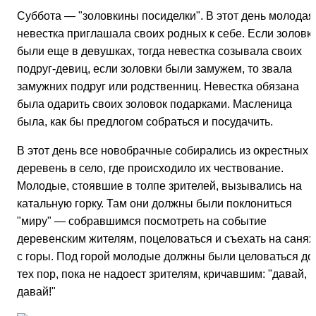
Суббота — "золовкины посиделки". В этот день молодая
невестка приглашала своих родных к себе. Если золовк
были еще в девушках, тогда невестка созывала своих
подруг-девиц, если золовки были замужем, то звала
замужних подруг или родственниц. Невестка обязана
была одарить своих золовок подарками. Масленица
была, как бы предлогом собраться и посудачить.
В этот день все новобрачные собирались из окрестных
деревень в село, где происходило их чествование.
Молодые, стоявшие в толпе зрителей, вызывались на
катальную горку. Там они должны были поклониться
"миру" — собравшимся посмотреть на событие
деревенским жителям, поцеловаться и съехать на санях
с горы. Под горой молодые должны были целоваться до
тех пор, пока не надоест зрителям, кричавшим: "давай,
давай!"