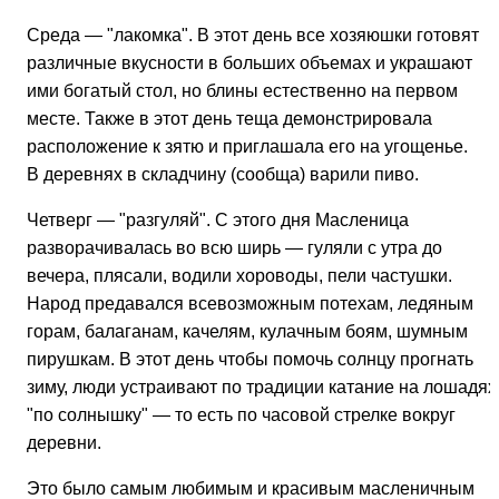
Среда — "лакомка". В этот день все хозяюшки готовят
различные вкусности в больших объемах и украшают
ими богатый стол, но блины естественно на первом
месте. Также в этот день теща демонстрировала
расположение к зятю и приглашала его на угощенье.
В деревнях в складчину (сообща) варили пиво.
Четверг — "разгуляй". С этого дня Масленица
разворачивалась во всю ширь — гуляли с утра до
вечера, плясали, водили хороводы, пели частушки.
Народ предавался всевозможным потехам, ледяным
горам, балаганам, качелям, кулачным боям, шумным
пирушкам. В этот день чтобы помочь солнцу прогнать
зиму, люди устраивают по традиции катание на лошадях
"по солнышку" — то есть по часовой стрелке вокруг
деревни.
Это было самым любимым и красивым масленичным