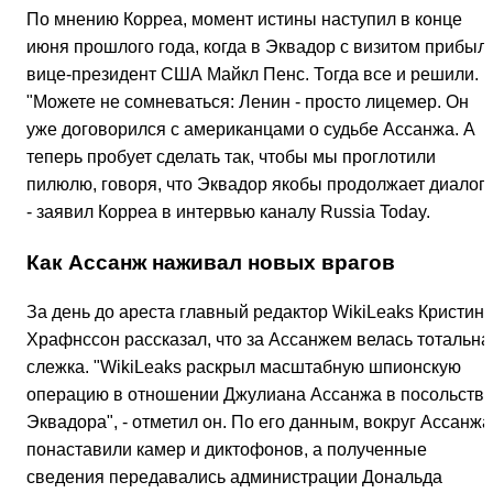
По мнению Корреа, момент истины наступил в конце
июня прошлого года, когда в Эквадор с визитом прибыл
вице-президент США Майкл Пенс. Тогда все и решили.
"Можете не сомневаться: Ленин - просто лицемер. Он
уже договорился с американцами о судьбе Ассанжа. А
теперь пробует сделать так, чтобы мы проглотили
пилюлю, говоря, что Эквадор якобы продолжает диалог"
- заявил Корреа в интервью каналу Russia Today.
Как Ассанж наживал новых врагов
За день до ареста главный редактор WikiLeaks Кристин
Храфнссон рассказал, что за Ассанжем велась тотальна
слежка. "WikiLeaks раскрыл масштабную шпионскую
операцию в отношении Джулиана Ассанжа в посольств
Эквадора", - отметил он. По его данным, вокруг Ассанжа
понаставили камер и диктофонов, а полученные
сведения передавались администрации Дональда