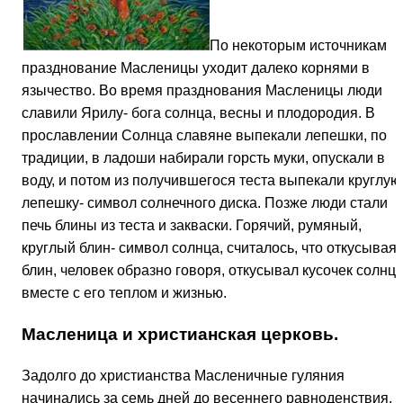
По некоторым источникам
празднование Масленицы уходит далеко корнями в
язычество. Во время празднования Масленицы люди
славили Ярилу- бога солнца, весны и плодородия. В
прославлении Солнца славяне выпекали лепешки, по
традиции, в ладоши набирали горсть муки, опускали в
воду, и потом из получившегося теста выпекали круглую
лепешку- символ солнечного диска. Позже люди стали
печь блины из теста и закваски. Горячий, румяный,
круглый блин- символ солнца, считалось, что откусывая
блин, человек образно говоря, откусывал кусочек солнца
вместе с его теплом и жизнью.
Масленица и христианская церковь.
Задолго до христианства Масленичные гуляния
начинались за семь дней до весеннего равноденствия, 