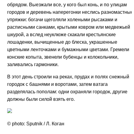
обрядом. Выезжали все, у кого был конь, и по улицам
городов и деревень наперегонки неслись разномастные
упряжки: богачи щеголяли холеными рысаками и
расписными санками, крытыми ковром или медвежьей
шкурой, а вслед неуклюже скакали крестьянские
лошаденки, вычищенные до блеска, украшенные
цветными ленточками и бумажными цветами. Гремели
конские копыта, звенели бубенцы и колокольчики,
заливались гармоники.
В этот день строили на реках, прудах и полях снежный
городок с башнями и воротами, затем ватага
разделялась пополам: одни охраняли городок, другие
должны были силой взять его.
© photo: Sputnik / Л. Коган