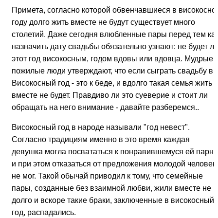
Примета, согласно которой обвенчавшиеся в високосно
году долго жить вместе не будут существует много
столетий. Даже сегодня влюбленные пары перед тем ка
назначить дату свадьбы обязательно узнают: не будет л
этот год високосным, годом вдовы или вдовца. Мудрые
пожилые люди утверждают, что если сыграть свадьбу в
Високосный год - это к беде, и вдолго такая семья жить
вместе не будет. Правдиво ли это суеверие и стоит ли
обращать на него внимание - давайте разберемся..
Високосный год в народе называли "год невест".
Согласно традициям именно в это время каждая
девушка могла посвататься к понравившемуся ей парню
и при этом отказаться от предложения молодой человек
не мог. Такой обычай приводил к тому, что семейные
пары, созданные без взаимной любви, жили вместе не
долго и вскоре такие браки, заключенные в високосный
год, распадались.