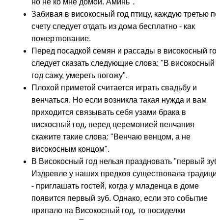
но не ко мне домой. Аминь".
Забивая в високосный год птицу, каждую третью по
счету следует отдать из дома бесплатно - как
пожертвование.
Перед посадкой семян и рассады в високосный го
следует сказать следующие слова: "В високосный
год сажу, умереть погожу".
Плохой приметой считается играть свадьбу и
венчаться. Но если возникла такая нужда и вам
приходится связывать себя узами брака в
вискосный год, перед церемонией венчания
скажите такие слова: "Венчаю венцом, а не
високосным концом".
В Високосный год нельзя праздновать "первый зуб"
Издревле у наших предков существовала традици
- приглашать гостей, когда у младенца в доме
появится первый зуб. Однако, если это событие
припало на Високосный год, то посиделки