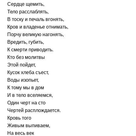
Сердце щемить,
Тело расслаблять,
В тоску и печаль вгонять,
Кров и владенье отнимать,
Порчу великую нагонять,
Вредить, губить,
К смерти приводить.
Кто без молитвы
Этой пойдет,
Кусок хлеба съест,
Воды изопьет,
К тому мы в дом
И в тело вселяемся,
Один черт на сто
Чертей расплождается.
Кровь того
Живым выпиваем,
На весь век