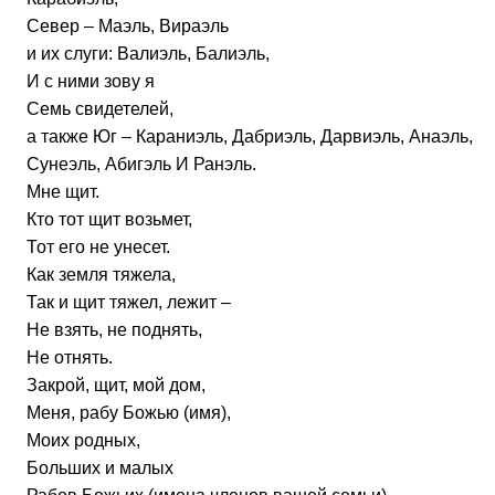
Север – Маэль, Вираэль
и их слуги: Валиэль, Балиэль,
И с ними зову я
Семь свидетелей,
а также Юг – Караниэль, Дабриэль, Дарвиэль, Анаэль,
Сунеэль, Абигэль И Ранэль.
Мне щит.
Кто тот щит возьмет,
Тот его не унесет.
Как земля тяжела,
Так и щит тяжел, лежит –
Не взять, не поднять,
Не отнять.
Закрой, щит, мой дом,
Меня, рабу Божью (имя),
Моих родных,
Больших и малых