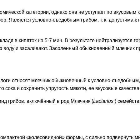
номической категории, однако она не уступает по вкусовым
фор. Является условно-съедобным грибом, т. к. допустима 
ладя в кипяток на 5-7 мин. В результате нейтрализуется го
 воду и засаливают. Засоленный обыкновенный млечник при
ологи относят млечник обыкновенный к условно-съедобным
 сока и сохранить упругость мякоти, ее вкусовые качества 
 вид грибов, включённый в род Млечник (
Lactarius
) семейст
в компактной «колесовидной» формы, с сильно подвернутым