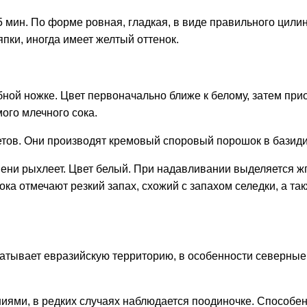
15 мин. По форме ровная, гладкая, в виде правильного цилин
япки, иногда имеет желтый оттенок.
ной ножке. Цвет первоначально ближе к белому, затем при
ого млечного сока.
етов. Они производят кремовый споровый порошок в базиди
мени рыхлеет. Цвет белый. При надавливании выделяется ж
ка отмечают резкий запах, схожий с запахом селедки, а та
тывает евразийскую территорию, в особенности северные 
ниями, в редких случаях наблюдается поодиночке. Способе