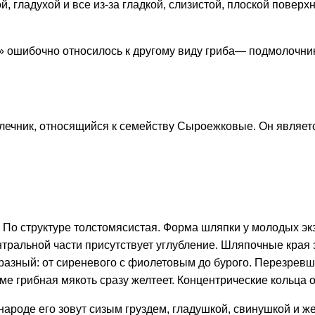
, гладухой и все из-за гладкой, слизистой, плоской поверх
ошибочно относилось к другому виду гриба— подмолочнику,
млечник, относящийся к семейству Сыроежковые. Он являе
. По структуре толстомясистая. Форма шляпки у молодых э
тральной части присутствует углубление. Шляпочные края 
разный: от сиреневого с фиолетовым до бурого. Перезрев
е грибная мякоть сразу желтеет. Концентрические кольца о
народе его зовут сизым груздем, гладушкой, свинушкой и ж