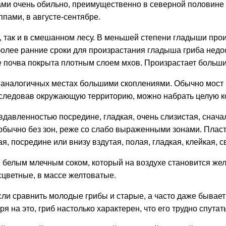
местами очень обильно, преимущественно в северной половин
пами, в августе-сентябре.
, так и в смешанном лесу. В меньшей степени гладыши про
 более ранние сроки для произрастания гладыша гриба недо
де почва покрыта плотным слоем мхов. Произрастает больш
 аналогичных местах большими скоплениями. Обычно мост г
бследовав окружающую территорию, можно набрать целую ко
вдавленностью посредине, гладкая, очень слизистая, снача
обычно без зон, реже со слабо выраженными зонами. Пласт
ая, посредине или внизу вздутая, полая, гладкая, клейкая,
им белым млечным соком, который на воздухе становится же
сцветные, в массе желтоватые.
и сравнить молодые грибы и старые, а часто даже бывает т
 на это, гриб настолько характерен, что его трудно спутат