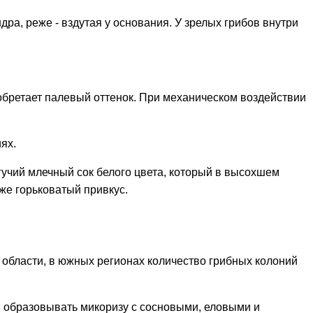
дра, реже - вздутая у основания. У зрелых грибов внутри
обретает палевый оттенок. При механическом воздействии
ях.
гучий млечный сок белого цвета, который в высохшем
кже горьковатый привкус.
области, в южных регионах количество грибных колоний
н образовывать микоризу с сосновыми, еловыми и