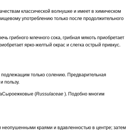
 качествам классической волнушке и имеет в химическом
к пищевому употреблению только после продолжительного
речь грибного млечного сока, грибная мякоть приобретает
обретает ярко-желтый окрас и слегка острый привкус.
, подлежащим только солению. Предварительная
и пользу.
ваСыроежковые (
Russulaceae
). Подобно многим
и неопушенными краями и вдавленностью в центре; затем