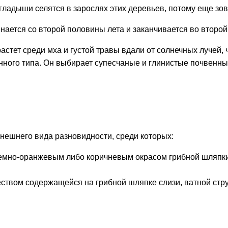
 гладыши селятся в зарослях этих деревьев, потому еще зо
ается со второй половины лета и заканчивается во второй
астет среди мха и густой травы вдали от солнечных лучей,
ного типа. Он выбирает супесчаные и глинистые почвенные
нешнего вида разновидности, среди которых:
емно-оранжевым либо коричневым окрасом грибной шляпки
ством содержащейся на грибной шляпке слизи, ватной ст