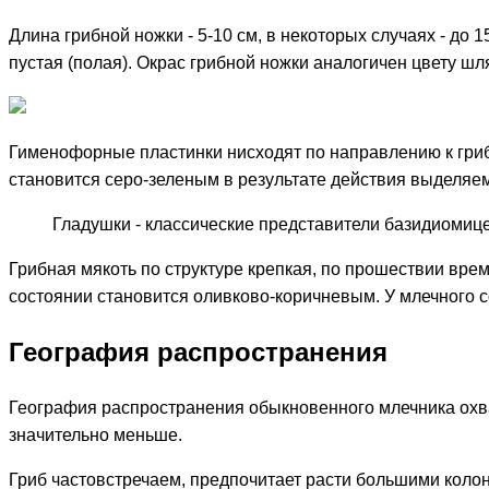
Длина грибной ножки - 5-10 см, в некоторых случаях - до 
пустая (полая). Окрас грибной ножки аналогичен цвету шл
Гименофорные пластинки нисходят по направлению к гриб
становится серо-зеленым в результате действия выделяем
Гладушки - классические представители базидиомиц
Грибная мякоть по структуре крепкая, по прошествии вре
состоянии становится оливково-коричневым. У млечного со
География распространения
География распространения обыкновенного млечника охва
значительно меньше.
Гриб частовстречаем, предпочитает расти большими коло