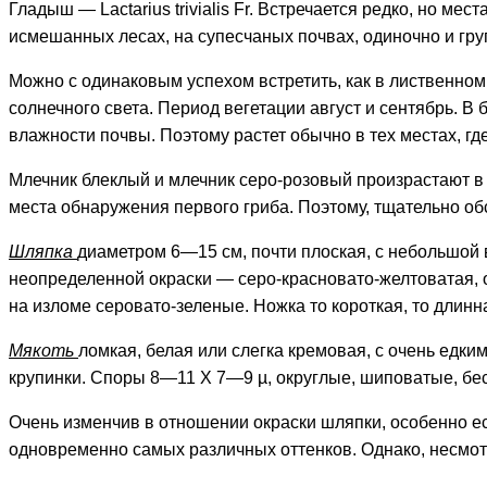
Гладыш — Lactarius trivialis Fr. Встречается редко, но 
исмешанных лесах, на супесчаных почвах, одиночно и груп
Можно с одинаковым успехом встретить, как в лиственном
солнечного света. Период вегетации август и сентябрь. В
влажности почвы. Поэтому растет обычно в тех местах, г
Млечник блеклый и млечник серо-розовый произрастают в
места обнаружения первого гриба. Поэтому, тщательно о
Шляпка
диаметром 6—15 см, почти плоская, с небольшой 
неопределенной окраски — серо-красновато-желтоватая, 
на изломе серовато-зеленые. Ножка то короткая, то длинн
Мякоть
ломкая, белая или слегка кремовая, с очень едк
крупинки. Споры 8—11 Х 7—9 µ, округлые, шиповатые, бе
Очень изменчив в отношении окраски шляпки, особенно есл
одновременно самых различных оттенков. Однако, несмотря