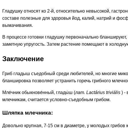
Гладушку относят ко 2-й, относительно невысокой, гастро
составе полезные для здоровья йод, калий, натрий и фос
вымачивания.
В процессе готовки гладушку первоначально бланшируют, к
заметную упругость. Затем растение помещают в холодную
Заключение
Гриб гладыш съедобный среди любителей, но многие мик
бланшировка позволяет устранить горечь грибного млечного
Мле́чник обыкнове́нный, глады́ш (
лат. Lactárius triviális
) -
млечникам, считается условно-съедобным грибом.
Шляпка млечника:
Довольно крупная, 7-15 см в диаметре, у молодых грибо