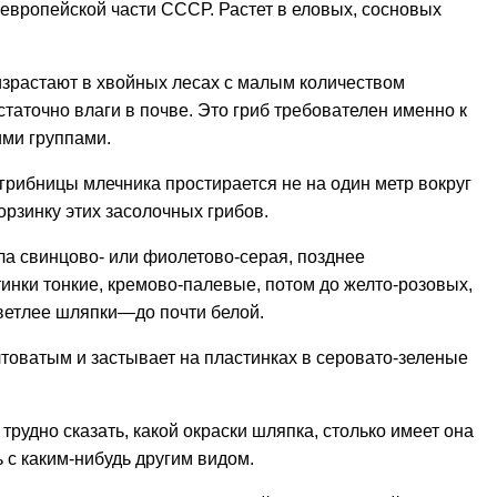
е европейской части СССР. Растет в еловых, сосновых
израстают в хвойных лесах с малым количеством
статочно влаги в почве. Это гриб требователен именно к
ими группами.
рибницы млечника простирается не на один метр вокруг
рзинку этих засолочных грибов.
ла свинцово- или фиолетово-серая, позднее
инки тонкие, кремово-палевые, потом до желто-розовых,
 светлее шляпки—до почти белой.
лтоватым и застывает на пластинках в серовато-зеленые
рудно сказать, какой окраски шляпка, столько имеет она
ь с каким-нибудь другим видом.