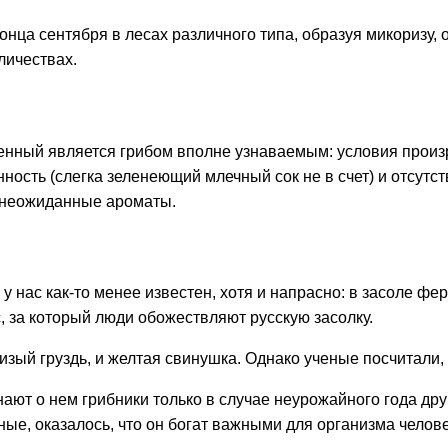
ца сентября в лесах различного типа, образуя микоризу, о
личествах.
енный является грибом вполне узнаваемым: условия произр
ность (слегка зеленеющий млечный сок не в счет) и отсутстви
 неожиданные ароматы.
у нас как-то менее известен, хотя и напрасно: в засоле ф
, за который люди обожествляют русскую засолку.
сизый груздь, и желтая свинушка. Однако ученые посчитали
ают о нем грибники только в случае неурожайного года дру
ченые, оказалось, что он богат важными для организма чел