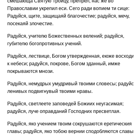
смешающа Святую Троицу, препрел, нас же во
Православии укрепил еси. Сего ради вопием ти сице:
Радуйся, щите, защищаяй благочестие; радуйся, мечу,
посекаяй злочестие.
Радуйся, учителю Божественных велений; радуйся,
губителю богопротивных учений.
Радуйся, лествице, Богом утвержденная, еюже восходи
к небеси; радуйся, покрове, Богом зданный, имже
покрываются мнози.
Радуйся, немудрых умудривый твоими словесы; радуйся
ленивых подвигнувый твоими нравы.
Радуйся, светлеете заповедей Божиих неугасимая;
радуйся, луче оправданий Господних пресветлая.
Радуйся, яко учением твоим сокрушаются еретическия
главы; радуйся, яко тобою вернии сподобляются славы.