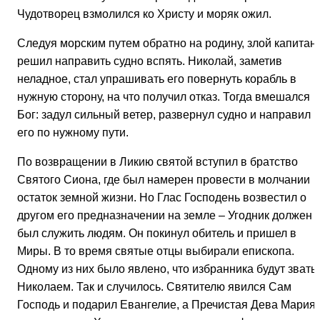
Чудотворец взмолился ко Христу и моряк ожил.
Следуя морским путем обратно на родину, злой капитан
решил направить судно вспять. Николай, заметив
неладное, стал упрашивать его повернуть корабль в
нужную сторону, на что получил отказ. Тогда вмешался
Бог: задул сильный ветер, развернул судно и направил
его по нужному пути.
По возвращении в Ликию святой вступил в братство
Святого Сиона, где был намерен провести в молчании
остаток земной жизни. Но Глас Господень возвестил о
другом его предназначении на земле – Угодник должен
был служить людям. Он покинул обитель и пришел в
Миры. В то время святые отцы выбирали епископа.
Одному из них было явлено, что избранника будут звать
Николаем. Так и случилось. Святителю явился Сам
Господь и подарил Евангелие, а Пречистая Дева Мария