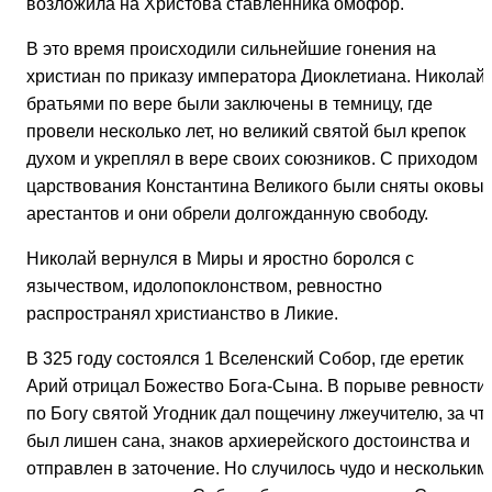
возложила на Христова ставленника омофор.
В это время происходили сильнейшие гонения на
христиан по приказу императора Диоклетиана. Николай 
братьями по вере были заключены в темницу, где
провели несколько лет, но великий святой был крепок
духом и укреплял в вере своих союзников. С приходом
царствования Константина Великого были сняты оковы 
арестантов и они обрели долгожданную свободу.
Николай вернулся в Миры и яростно боролся с
язычеством, идолопоклонством, ревностно
распространял христианство в Ликие.
В 325 году состоялся 1 Вселенский Собор, где еретик
Арий отрицал Божество Бога-Сына. В порыве ревности
по Богу святой Угодник дал пощечину лжеучителю, за чт
был лишен сана, знаков архиерейского достоинства и
отправлен в заточение. Но случилось чудо и нескольким