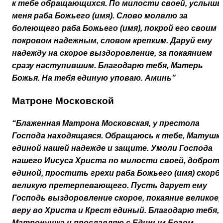
к тебе обращающихся. По милости своей, услышь
меня раба Божьего (имя). Слово молвлю за
болеющего раба Божьего (имя), покрой его своим
покровом надежным, словом крепким. Даруй ему
надежду на скорое выздоровление, за покаянием
сразу наступившим. Благодарю тебя, Матерь
Божья. На тебя единую уповаю. Аминь”
Матроне Московской
“Блаженная Матрона Московская, у престола
Господа находящаяся. Обращаюсь к тебе, Матушка
единой нашей надежде и защите. Умоли Господа
нашего Иисуса Христа по милости своей, доброт
единой, простить грехи раба Божьего (имя) скорб
великую претерпевающего. Пусть дарует ему
Господь выздоровление скорое, покаяние великое,
веру во Христа и Крест единый. Благодарю тебя,
Матронушка и прославляю с Единым Богом,