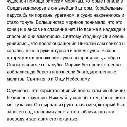
чудесной помощи римским морякам, которые попали в
Средиземноморье в сильнейший шторм. Корабельные
паруса были порваны ураганом, а судно накренилось и
стало тонуть. Большинство моряков понимало, что это
конец и шансов на спасение нет. Но все же в надежде н
спасение они взмолились Святому Угоднику. Они очень
удивились, что после обращения Николай сам явился н
корабль, взял в руки штурвал и повел судно. Вскоре
шторм утих и положение судна выправилось, а образ
Святителя исчез с палубы. Моряки беспрепятственно
добрались до берега и вознесли благодарственные
молитвы Святителю и Отцу Небесному.
Случилось, что корыстолюбивый военачальник обвинил
безвинных мужчин. Николай, узнав об этом, поспешил к
месту казни. Он вырвал из рук палача меч, который был
занесен над головами арестантов, обличил во лжи
воеводу и заставил его покаяться.