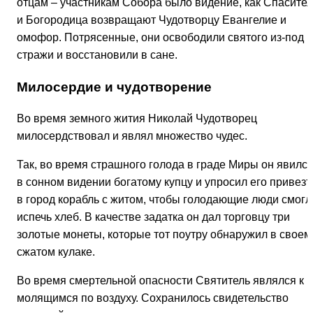
отцам – участникам Собора было видение, как Спасител
и Богородица возвращают Чудотворцу Евангелие и
омофор. Потрясенные, они освободили святого из-под
стражи и восстановили в сане.
Милосердие и чудотворение
Во время земного жития Николай Чудотворец
милосердствовал и являл множество чудес.
Так, во время страшного голода в граде Миры он явилс
в сонном видении богатому купцу и упросил его привезт
в город корабль с житом, чтобы голодающие люди смогл
испечь хлеб. В качестве задатка он дал торговцу три
золотые монеты, которые тот поутру обнаружил в своем
сжатом кулаке.
Во время смертельной опасности Святитель являлся к
молящимся по воздуху. Сохранилось свидетельство