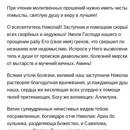
При чтении молитвенных прошений нужно иметь чистые
помыслы, светлую душу и веру в лучшее!
О всесвятитеоь Николай! Заступник и помощник скорый
всех скорбных и недужных! Умоли Господа нашего о
прощении рабу Его (свое имя) грехов, что свершил по
незнанию или недомыслию. Испроси у Него вызволения
тела и души от происков диавольских, болезней мирских
от мытарств и мучений вечных. Аминь!
Всякия утоли болезни, великий наш заступниче Николае
растворяя благодатная врачевания, услаждающая душ
наша, сердца же веселящая всех усердно к помощи
твоей притекающих, Богу же вопиющих: Аллилуиа.
Ветия суемудренныя нечестивых видим тобою
посрамленныя, богомудре отче Николае: Ариа бо
хульника, разделяюща Божество, и Савеллиа,