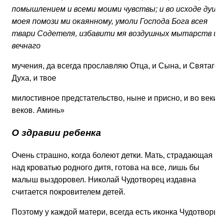
помышлением и всеми моими чувствы; и во исходе душ
моея помози ми окаянному, умоли Господа Бога всея
твари Содетеля, избавити мя воздушных мытарств и
вечнаго
мучения, да всегда прославляю Отца, и Сына, и Святаго
Духа, и твое
милостивное предстательство, ныне и присно, и во веки
веков. Аминь»
О здравии ребенка
Очень страшно, когда болеют детки. Мать, страдающая
над кроватью родного дитя, готова на все, лишь бы
малыш выздоровел. Николай Чудотворец издавна
считается покровителем детей.
Поэтому у каждой матери, всегда есть иконка Чудотворц