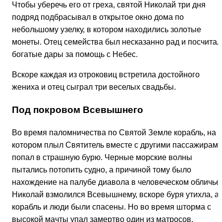
Чтобы уберечь его от греха, святой Николай три дня
подряд подбрасывал в открытое окно дома по
небольшому узелку, в котором находились золотые
монеты. Отец семейства был несказанно рад и посчитал
богатые дары за помощь с Небес.
Вскоре каждая из отроковиц встретила достойного
жениха и отец сыграл три веселых свадьбы.
Под покровом Всевышнего
Во время паломничества по Святой Земле корабль, на
котором плыл Святитель вместе с другими пассажирами
попал в страшную бурю. Черные морские волны
пытались потопить судно, а причиной тому было
нахождение на палубе диавола в человеческом обличье
Николай взмолился Всевышнему, вскоре буря утихла, а
корабль и люди были спасены. Но во время шторма с
высокой мачты упал замертво один из матросов.