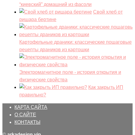
“киевский” домашний из фасоли
Свой хлеб от
ришара бертине
Картофельные драники: классические пошаговые
рецепты драников из картошки
Электромагнитное поле - история открытия и
физические свойства
Как закрыть ИП
правильно?
КАРТА САЙТА
О САЙТЕ
КОНТАКТЫ
©
arkadesign.vip