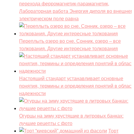
перехода ферромагнетик-парамагнетик,
Лабораторная работа Энергия диполя во внешнем
электрическом поле равна
Переплыть озеро во сне. Сонник. озеро – все
толкования. Другие интересные толкования
Настоящий стандарт устанавливает основные
понятия, термины и определения понятий в област
надежности
Огурцы на зиму хрустящие в литровых банках:
лучшие рецепты с фото
Торт