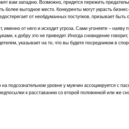
вят вам западню. Возможно, придется пережить предательс
ть более выгодное место. Конкуренты могут украсть бизнес
редостерегает от необдуманных поступков, призывает быть
т, именно от него и исходит угроза. Сами угоняете – наяву
руками, к добру это не приведет. Иногда сновидение говорит
етелем, указывает на то, что вы будете посредником в спо
о на подсознательном уровне у мужчин ассоциируется с пас
едпосылки к расставанию со второй половинкой или же сно