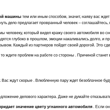
ной машины
тем или иным способом, значит, наяву вас ждет
нуть дело предлагает провранный человек – соглашайтесь, 
ы человеку, который видел кражу своего автомобиля во сн
ходятся глубоко в прошлом, эмоции накаливались долго, и 
рывом. Каждый из партнеров пойдет своей дорогой. Это сд
, то ждите проблем на работе со стороны . Причиной стане
у. Вас ждут скорые . Влюбленную пару ждет безоблачное бу
едложение делового характера. Даже не думайте отказывать
придает значение цвету угнанного автомобиля
. Если о