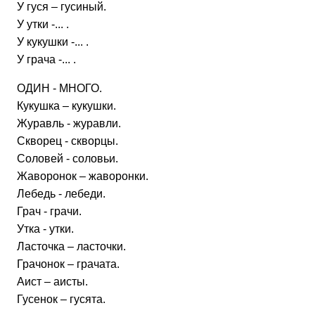
У гуся – гусиный.
У утки -... .
У кукушки -... .
У грача -... .
ОДИН - МНОГО.
Кукушка – кукушки.
Журавль - журавли.
Скворец - скворцы.
Соловей - соловьи.
Жаворонок – жаворонки.
Лебедь - лебеди.
Грач - грачи.
Утка - утки.
Ласточка – ласточки.
Грачонок – грачата.
Аист – аисты.
Гусенок – гусята.