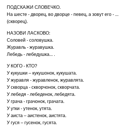
ПОДСКАЖИ СЛОВЕЧКО.
На шесте - дворец, во дворце - певец, а зовут его - ...
(скворец).
НАЗОВИ ЛАСКОВО:
Соловей - соловушка.
Журавль - журавушка.
Лебедь - лебедушка... .
У КОГО - КТО?
У кукушки – кукушонок, кукушата.
У журавля - журавленок, журавлята.
У скворца - скворчонок, скворчата.
У лебедя - лебеденок, лебедята.
У грача - грачонок, грачата.
У утки - утенок, утята.
У аиста – аистенок, аистята.
У гуся – гусенок, гусята.