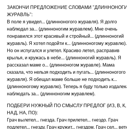
ЗАКОНЧИ ПРЕДЛОЖЕНИЕ СЛОВАМИ "ДЛИННОНОГИ
ЖУРАВЛЬ":
В поле я увидел... (длинноногого журавля). Я долго
наблюдал за... (длинноногим журавлем). Мне очень
понравился этот красивый и стройный... (длинноногий
журавль). Я хотел подойти к... (длинноногому журавлю).
Но он испугался и улетел. Красиво летел, расправив
крылья, и кружась в небе... (длинноногий журавль). Я
рассказал маме о... (длинноногом журавле). Мама
сказала, что нельзя подходить и пугать... (длинноногого
журавля). Я обещал маме больше не подходить к...
(длинноногому журавлю). Теперь я буду только издалека
наблюдать за... (длинноногим журавлем).
ПОДБЕРИ НУЖНЫЙ ПО СМЫСЛУ ПРЕДЛОГ (ИЗ, В, К,
НАД, НА, ПО):
Грач вылетел... гнезда. Грач прилетел... гнездо. Грач
подлетел... гнезду. Грач кружит... гнездом. Грач сел... ветку