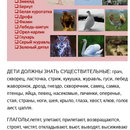
ДЕТИ ДОЛЖНЫ ЗНАТЬ СУЩЕСТВИТЕЛЬНЫЕ: грач,
скворец, ласточка, стриж, кукушка, журавль, гуси, лебеди
жаворонок, дрозд, гнездо, скворечник, самец, самка,
птенцы, яйца, певец, насекомые, личинки, оперенье,
стая, страны, ноги, шея, крыло, глаза, хвост, клюв, голов
аист, цапля.
ГЛАГОЛЫ:летят, улетают, прилетают, возвращаются,
строят, чистят, откладывают, вьют, выводят, высиживают,