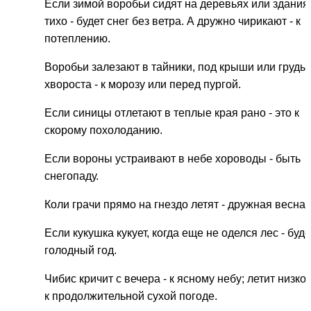
Если зимой воробьи сидят на деревьях или здания
тихо - будет снег без ветра. А дружно чирикают - к
потеплению.
Воробьи залезают в тайники, под крыши или груды
хвороста - к морозу или перед пургой.
Если синицы отлетают в теплые края рано - это к
скорому похолоданию.
Если вороны устраивают в небе хороводы - быть
снегопаду.
Коли грачи прямо на гнездо летят - дружная весна
Если кукушка кукует, когда еще не оделся лес - буде
голодный год.
Чибис кричит с вечера - к ясному небу; летит низко 
к продолжительной сухой погоде.