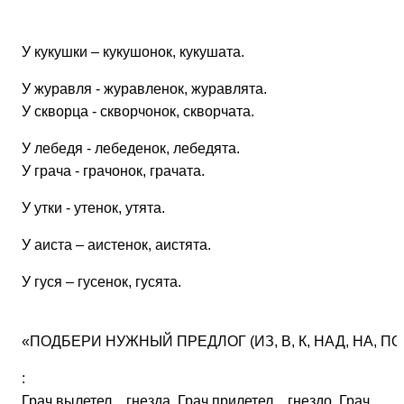
У кукушки – кукушонок, кукушата.
У журавля - журавленок, журавлята.
У скворца - скворчонок, скворчата.
У лебедя - лебеденок, лебедята.
У грача - грачонок, грачата.
У утки - утенок, утята.
У аиста – аистенок, аистята.
У гуся – гусенок, гусята.
«ПОДБЕРИ НУЖНЫЙ ПРЕДЛОГ (ИЗ, В, К, НАД, НА, ПО
:
Грач вылетел... гнезда. Грач прилетел... гнездо. Грач