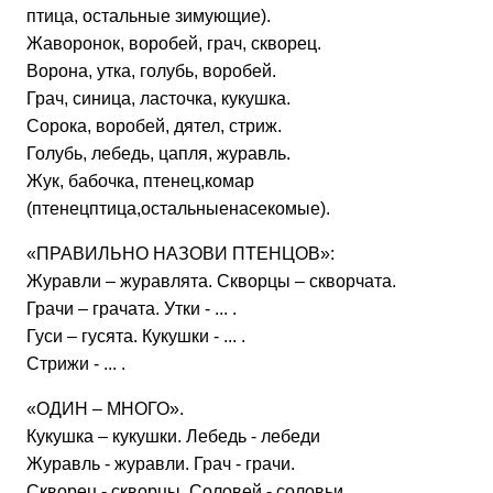
птица, остальные зимующие).
Жаворонок, воробей, грач, скворец.
Ворона, утка, голубь, воробей.
Грач, синица, ласточка, кукушка.
Сорока, воробей, дятел, стриж.
Голубь, лебедь, цапля, журавль.
Жук, бабочка, птенец,комар
(птенецптица,остальныенасекомые).
«ПРАВИЛЬНО НАЗОВИ ПТЕНЦОВ»:
Журавли – журавлята.
Скворцы – скворчата.
Грачи – грачата. Утки - ... .
Гуси – гусята. Кукушки - ... .
Стрижи - ... .
«ОДИН – МНОГО».
Кукушка – кукушки. Лебедь - лебеди
Журавль - журавли. Грач - грачи.
Скворец - скворцы.
Соловей - соловьи.