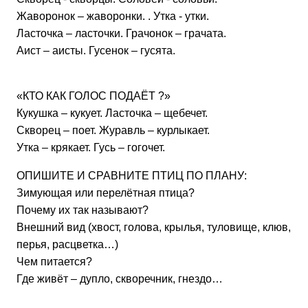
Жаворонок – жаворонки. .
Утка - утки.
Ласточка – ласточки.
Грачонок – грачата.
Аист – аисты.
Гусенок – гусята.
«КТО КАК ГОЛОС ПОДАЁТ
?»
Кукушка – кукует.
Ласточка – щебечет.
Скворец – поет.
Журавль – курлыкает.
Утка – крякает. Гусь – гогочет.
ОПИШИТЕ И СРАВНИТЕ ПТИЦ ПО ПЛАНУ:
Зимующая или перелётная птица?
Почему их так называют?
Внешний вид (хвост, голова, крылья, туловище, клюв,
перья, расцветка…)
Чем питается?
Где живёт – дупло, скворечник, гнездо…