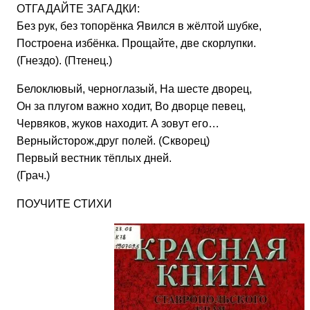
ОТГАДАЙТЕ ЗАГАДКИ:
Без рук, без топорёнка Явился в жёлтой шубке,
Построена избёнка. Прощайте, две скорлупки.
(Гнездо). (Птенец.)
Белоклювый, черноглазый, На шесте дворец,
Он за плугом важно ходит, Во дворце певец,
Червяков, жуков находит. А зовут его…
Верныйсторож,друг полей. (Скворец)
Первый вестник тёплых дней.
(Грач.)
ПОУЧИТЕ СТИХИ