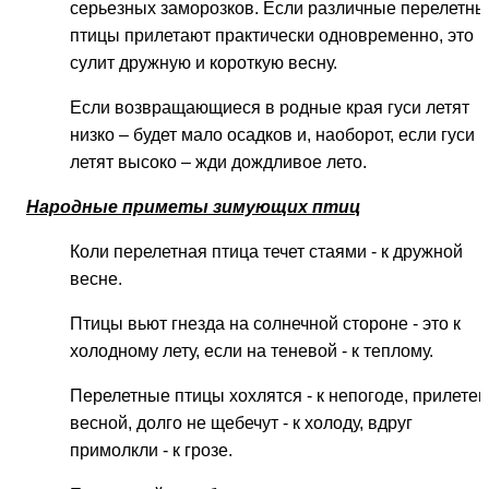
серьезных заморозков. Если различные перелетны
птицы прилетают практически одновременно, это
сулит дружную и короткую весну.
Если возвращающиеся в родные края гуси летят
низко – будет мало осадков и, наоборот, если гуси
летят высоко – жди дождливое лето.
Народные приметы зимующих птиц
Коли перелетная птица течет стаями - к дружной
весне.
Птицы вьют гнезда на солнечной стороне - это к
холодному лету, если на теневой - к теплому.
Перелетные птицы хохлятся - к непогоде, прилетев
весной, долго не щебечут - к холоду, вдруг
примолкли - к грозе.