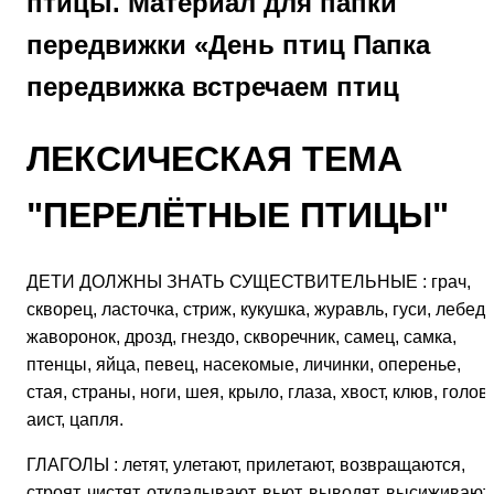
птицы. Материал для папки
передвижки «День птиц Папка
передвижка встречаем птиц
ЛЕКСИЧЕСКАЯ ТЕМА
"ПЕРЕЛЁТНЫЕ ПТИЦЫ"
ДЕТИ ДОЛЖНЫ ЗНАТЬ СУЩЕСТВИТЕЛЬНЫЕ
: грач,
скворец, ласточка, стриж, кукушка, журавль, гуси, лебеди
жаворонок, дрозд, гнездо, скворечник, самец, самка,
птенцы, яйца, певец, насекомые, личинки, оперенье,
стая, страны, ноги, шея, крыло, глаза, хвост, клюв, голов
аист, цапля.
ГЛАГОЛЫ
: летят, улетают, прилетают, возвращаются,
строят, чистят, откладывают, вьют, выводят, высиживают,