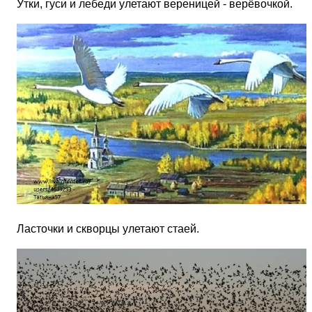
Утки, гуси и лебеди улетают вереницей - верёвочкой.
Ласточки и скворцы улетают стаей.