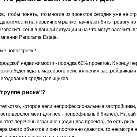
 чтобы понять, что многие из проектов сегодня уже не стр
движимости на первичном рынке начинают бить тревогу по 
езопасить себя в данной ситуации и на что могут рассчиты
мпании Panorama Estate.
нке новостроек?
родской недвижимости - порядка 60% проектов. К концу пе
можно будет ждать массового неисполнения застройщиками
 негодования среди дольщиков.
"группе риска"?
роительство, которое вели непрофессиональные застройщик
росто девелопмент для нее - непрофильный бизнес). На сай
этот перечень ограничен (один-два проекта), то есть риск, 
ера много объектов и они постоянно сдаются, то несмотря 
ые помогут удержаться на плаву.