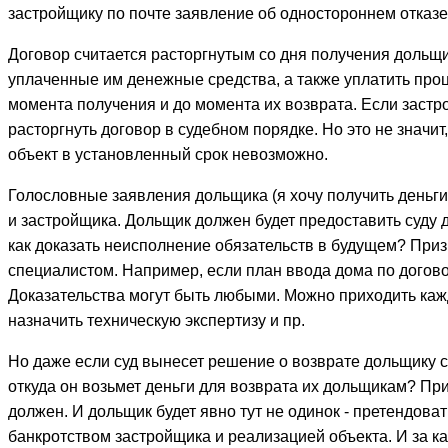
застройщику по почте заявление об одностороннем отказе
Договор считается расторгнутым со дня получения дольщи
уплаченные им денежные средства, а также уплатить про
момента получения и до момента их возврата. Если застр
расторгнуть договор в судебном порядке. Но это не значит,
объект в установленный срок невозможно.
Голословные заявления дольщика (я хочу получить деньги 
и застройщика. Дольщик должен будет предоставить суду 
как доказать неисполнение обязательств в будущем? Пр
специалистом. Например, если план ввода дома по договору 
Доказательства могут быть любыми. Можно приходить кажд
назначить техническую экспертизу и пр.
Но даже если суд вынесет решение о возврате дольщику ср
откуда он возьмет деньги для возврата их дольщикам? При
должен. И дольщик будет явно тут не одинок - претендовать
банкротством застройщика и реализацией объекта. И за как