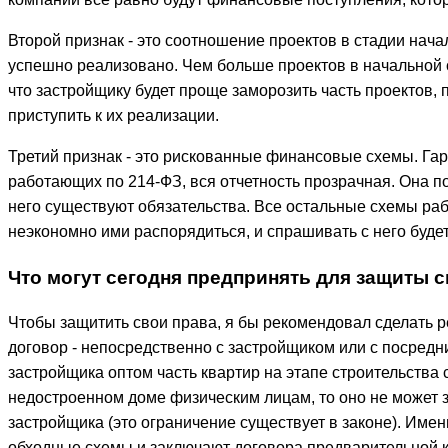
Второй признак - это соотношение проектов в стадии нача
успешно реализовано. Чем больше проектов в начальной с
что застройщику будет проще заморозить часть проектов, 
приступить к их реализации.
Третий признак - это рискованные финансовые схемы. Гар
работающих по 214-ФЗ, вся отчетность прозрачная. Она п
него существуют обязательства. Все остальные схемы раб
неэкономно ими распорядиться, и спрашивать с него буде
Что могут сегодня предпринять для защиты с
Чтобы защитить свои права, я бы рекомендовал сделать р
договор - непосредственно с застройщиком или с посредн
застройщика оптом часть квартир на этапе строительства с
недостроенном доме физическим лицам, то оно не может зак
застройщика (это ограничение существует в законе). Им
обходные схемы и заключают договора предварительной ку