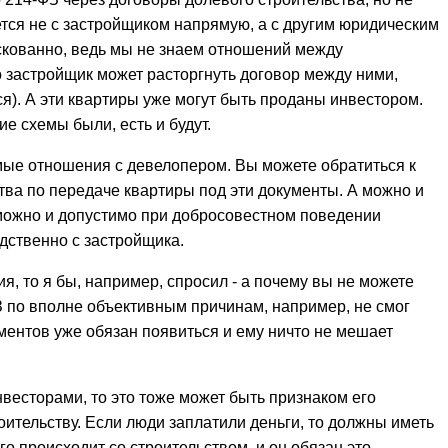
ется не с застройщиком напрямую, а с другим юридическим
скованно, ведь мы не знаем отношений между
о застройщик может расторгнуть договор между ними,
ся). А эти квартиры уже могут быть проданы инвестором.
е схемы были, есть и будут.
рямые отношения с девелопером. Вы можете обратиться к
тва по передаче квартиры под эти документы. А можно и
можно и допустимо при добросовестном поведении
дственно с застройщика.
, то я бы, например, спросил - а почему вы не можете
З по вполне объективным причинам, например, не смог
ументов уже обязан появиться и ему ничто не мешает
весторами, то это тоже может быть признаком его
ительству. Если люди заплатили деньги, то должны иметь
го происходит со строительством, и он обязан это