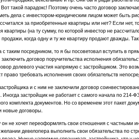
 Вот такой парадокс! Поэтому очень часто договор заключа
Иметь дела с инвестором-юридическим лицом может быть ри
ссчитался за приобретенные квартиры или нет? Если нет, т
я квартиры (на ту сумму, по которой инвестор не рассчитал
продажи, когда одну и ту же квартиру продают дважды. Таки
а с таким посредником, то я бы посоветовал вступить в п
 заключить договор поручительства исполнения обязательс
овор долевого участия напрямую с застройщиком. Это воз
ст право требовать исполнения своих обязательств непосре
астройщика и с ним не заключили договор соинвестирования
 Иногда застройщик не работает с самого начала по 214-Ф
ного комплекта документов. Но со временем этот пакет док
ми новые договоры.
 он не хочет переоформлять свои отношения с частными ин
 желании девелопера выполнить свои обязательства по стро
ои права. Нужно напрямую спрашивать застройщика, что у не