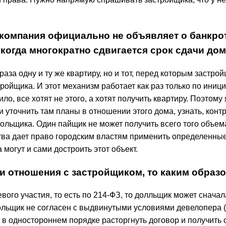
 компания официально не объявляет о банкро
 когда многократно сдвигается срок сдачи до
раза одну и ту же квартиру, но и тот, перед которым застро
ойщика. И этот механизм работает как раз только по иници
вило, все хотят не этого, а хотят получить квартиру. Поэт
 уточнить там планы в отношении этого дома, узнать, конт
дольщика. Один пайщик не может получить всего того объе
ва дает право городским властям применить определенные
 могут и сами достроить этот объект.
и отношения с застройщиком, то каким образ
го участия, то есть по 214-ФЗ, то долльщик может сначал
дольщик не согласен с выдвинутыми условиями девелопера (
д в одностороннем порядке расторгнуть договор и получить 