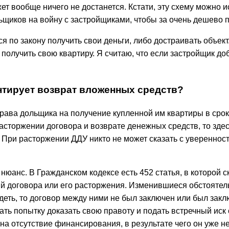
ет вообще ничего не достанется. Кстати, эту схему можно 
ьщиков на войну с застройщиками, чтобы за очень дешево п
я по закону получить свои деньги, либо достраивать объект
получить свою квартиру. Я считаю, что если застройщик до
антирует возврат вложенных средств?
права дольщика на получение купленной им квартиры в сро
расторжении договора и возврате денежных средств, то зд
. При расторжении ДДУ никто не может сказать с увереннос
нюанс. В Гражданском кодексе есть 452 статья, в которой 
ий договора или его расторжения. Изменившиеся обстоятел
деть, то договор между ними не был заключен или был заклю
ать попытку доказать свою правоту и подать встречный иск
на отсутствие финансирования, в результате чего он уже не