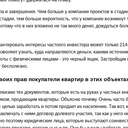
ла и завершения. Чем больше у компании проектов в стадии
тадии, тем больше вероятность, что у компании возникнут 
потому что в них вложено не так много денег, дождаться бо
антировать интересы частного инвестора может только 214-
озволяет узнать, куда направляются деньги, какими источн
оты с физическими лицами - это черный ящик. Застройщик м
т бесполезно.
воих прав покупатели квартир в этих объекта
евизию тех документов, которые есть на руках у частных и
иком, продающим квартиры. Объясню почему. Очень часто бы
 целью заработать и потом продает их населению. Так вот, 
лючать с ними договор долевого участия, так как у него не
енно поэтому юридические лица, которые выступают соинве
пли-продажи, вексельные и пр. Они бы и рады работать по