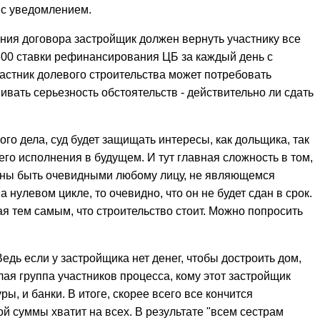
 с уведомлением.
ния договора застройщик должен вернуть участнику все
300 ставки рефинансирования ЦБ за каждый день с
частник долевого строительства может потребовать
нивать серьезность обстоятельств - действительно ли сдать
го дела, суд будет защищать интересы, как дольщика, так
го исполнения в будущем. И тут главная сложность в том,
лжны быть очевидными любому лицу, не являющемся
 нулевом цикле, то очевидно, что он не будет сдан в срок.
я тем самым, что строительство стоит. Можно попросить
едь если у застройщика нет денег, чтобы достроить дом,
лая группа участников процесса, кому этот застройщик
ы, и банки. В итоге, скорее всего все кончится
ой суммы хватит на всех. В результате "всем сестрам