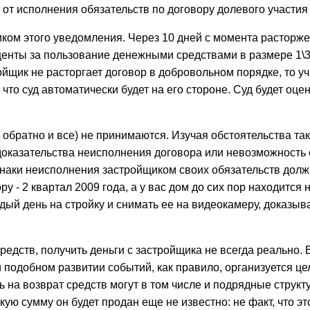
 от исполнения обязательств по договору долевого участия
ком этого уведомления. Через 10 дней с момента расторже
центы за пользование денежными средствами в размере 1\
ойщик не расторгает договор в добровольном порядке, то у
 что суд автоматически будет на его стороне. Суд будет оце
обратно и все) не принимаются. Изучая обстоятельства тако
доказательства неисполнения договора или невозможность е
изнаки неисполнения застройщиком своих обязательств до
- 2 квартал 2009 года, а у вас дом до сих пор находится на
ый день на стройку и снимать ее на видеокамеру, доказыва
едств, получить деньги с застройщика не всегда реально. В
 подобном развитии событий, как правило, организуется це
 на возврат средств могут в том числе и подрядные структур
ую сумму он будет продан еще не известно: не факт, что эт