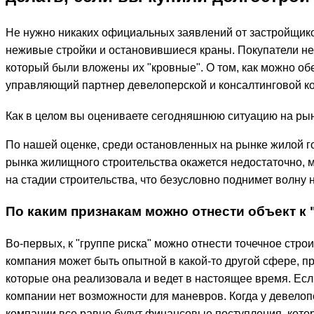
Не нужно никаких официальных заявлений от застройщиков,
неживые стройки и остановившиеся краны. Покупатели не
который были вложены их "кровные". О том, как можно об
управляющий партнер девелоперской и консалтинговой ко
Как в целом вы оцениваете сегодняшнюю ситуацию на ры
По нашей оценке, среди остановленных на рынке жилой го
рынка жилищного строительства окажется недостаточно, 
на стадии строительства, что безусловно поднимет волну
По каким признакам можно отнести объект к 
Во-первых, к "группе риска" можно отнести точечное ст
компания может быть опытной в какой-то другой сфере, п
которые она реализовала и ведет в настоящее время. Если 
компании нет возможности для маневров. Когда у девелоп
компании все равно будут финансовые поступления, котор