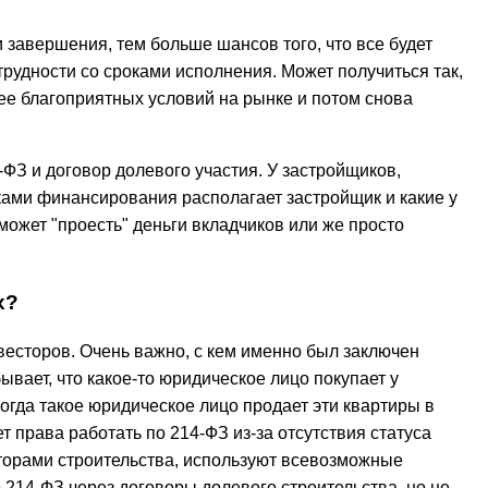
 завершения, тем больше шансов того, что все будет
трудности со сроками исполнения. Может получиться так,
лее благоприятных условий на рынке и потом снова
ФЗ и договор долевого участия. У застройщиков,
иками финансирования располагает застройщик и какие у
ожет "проесть" деньги вкладчиков или же просто
х?
нвесторов. Очень важно, с кем именно был заключен
вает, что какое-то юридическое лицо покупает у
когда такое юридическое лицо продает эти квартиры в
т права работать по 214-ФЗ из-за отсутствия статуса
сторами строительства, используют всевозможные
 214-ФЗ через договоры долевого строительства, но не