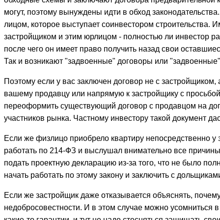
могут, поэтому вынуждены идти в обход законодательства.
лицом, которое выступает соинвестором строительства. 
застройщиком и этим юрлицом - полностью ли инвестор ра
после чего он имеет право получить назад свои оставшиес
Так и возникают "задвоенные" договоры или "задвоенные" 
Поэтому если у вас заключен договор не с застройщиком, 
вашему продавцу или напрямую к застройщику с просьбой
переоформить существующий договор с продавцом на дог
участников рынка. Частному инвестору такой документ да
Если же физлицо приобрело квартиру непосредственно у з
работать по 214-ФЗ и выслушал внимательно все причины.
подать проектную декларацию из-за того, что не было пол
начать работать по этому закону и заключить с дольщика
Если же застройщик даже отказывается объяснять, почему
недобросовестности. И в этом случае можно усомниться в
какие-то гарантии, и тут не надо стесняться защищать св