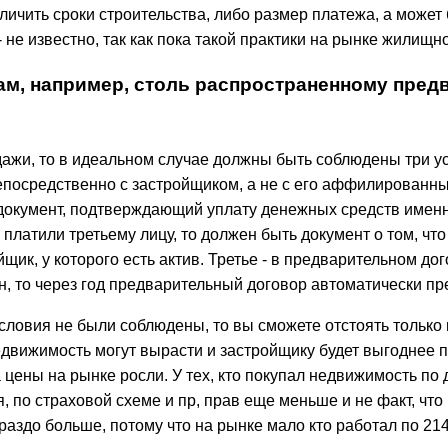
ичить сроки строительства, либо размер платежа, а может б
- не известно, так как пока такой практики на рынке жилищн
ам, например, столь распространенному пред
дажи, то в идеальном случае должны быть соблюдены три у
епосредственно с застройщиком, а не с его аффилированны
ь документ, подтверждающий уплату денежных средств именн
платили третьему лицу, то должен быть документ о том, что
щик, у которого есть актив. Третье - в предварительном д
н, то через год предварительный договор автоматически пр
ловия не были соблюдены, то вы сможете отстоять только п
движимость могут вырасти и застройщику будет выгоднее п
 цены на рынке росли. У тех, кто покупал недвижимость по
 по страховой схеме и пр, прав еще меньше и не факт, что
раздо больше, потому что на рынке мало кто работал по 21