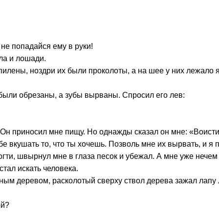
 не попадайся ему в руки!
ла и лошади.
илены, ноздри их были проколоты, а на шее у них лежало яр
 были обрезаны, а зубы вырваны. Спросил его лев:
. Он приносил мне пищу. Но однажды сказал он мне: «Воист
бе вкушать то, что ты хочешь. Позволь мне их вырвать, и я
огти, швырнул мне в глаза песок и убежал. А мне уже нечем
тал искать человека.
ным деревом, расколотый сверху ствол дерева зажал лапу ль
ой?