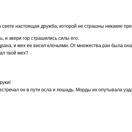
 на свете настоящая дружба, которой не страшны никакие пр
ь, и звери гор страшились силы его.
рана, и мех ее висел клочьями. От множества ран была она
рал твой мех?
руки!
встречал он в пути осла и лошадь. Морды их опутывала узда