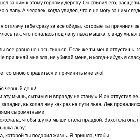
шел за ним к этому горному дереву. Он спилил его, расщепи
ою лапу. А человек, когда увидел, что я не могу за ним сле
 я отплачу тебе сразу за все обиды, которые ты причинил зв
илось так, что попалась под лапу льва мышка, с виду хилая
ты все равно не насытишься. Если же ты меня отпустишь, го
е причиняй мне зла, не убивай меня, и когда-нибудь я спасу
ет со мною справиться и причинить мне зло!
ебя черный день!
м эту мышь, сытым я и вправду не стану!» И он отпустил ее.
в западни, выкопал яму как раз на пути льва. Лев провалилс
мнями сыромятными.
 пожелала, чтобы шутка мыши стала правдой. Захотела она
мышка льву:
, которой ты подарил жизнь. Я пришла, чтобы