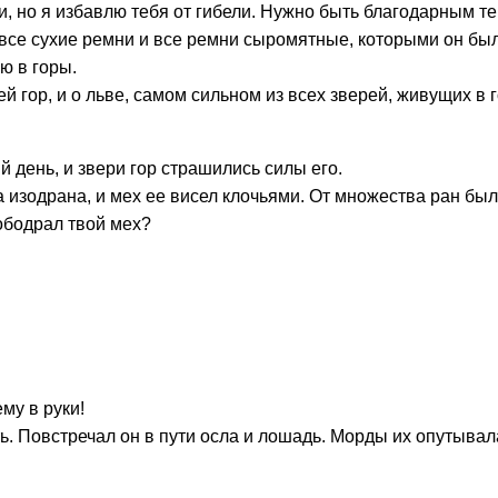
и, но я избавлю тебя от гибели. Нужно быть благодарным те
все сухие ремни и все ремни сыромятные, которыми он был 
ею в горы.
 гор, и о льве, самом сильном из всех зверей, живущих в 
й день, и звери гор страшились силы его.
 изодрана, и мех ее висел клочьями. От множества ран был
 ободрал твой мех?
му в руки!
ь. Повстречал он в пути осла и лошадь. Морды их опутывала