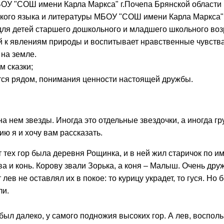
БОУ "СОШ имени Карла Маркса" г.Почепа Брянской области
ского языка и литературы МБОУ "СОШ имени Карла Маркса" 
для детей старшего дошкольного и младшего школьного воз
й к явлениям природы и воспитывает нравственные чувства
 на земле.
м сказки;
дится рядом, понимания ценности настоящей дружбы.
а нем звезды. Иногда это отдельные звездочки, а иногда гр
ию я и хочу вам рассказать.
т тех гор была деревня Рощинка, и в ней жил старичок по и
 и конь. Корову звали Зорька, а коня – Малыш. Очень друж
ев не оставлял их в покое: то курицу украдет, то гуся. Но 
ли.
о был далеко, у самого подножия высоких гор. А лев, воспо