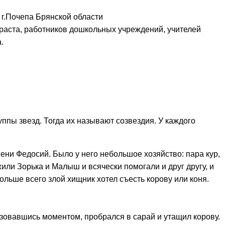
г.Почепа Брянской области
раста, работников дошкольных учреждений, учителей
.
уппы звезд. Тогда их называют созвездия. У каждого
мени Федосий. Было у него небольшое хозяйство: пара кур,
или Зорька и Малыш и всячески помогали и друг другу, и
больше всего злой хищник хотел съесть корову или коня.
льзовавшись моментом, пробрался в сарай и утащил корову.