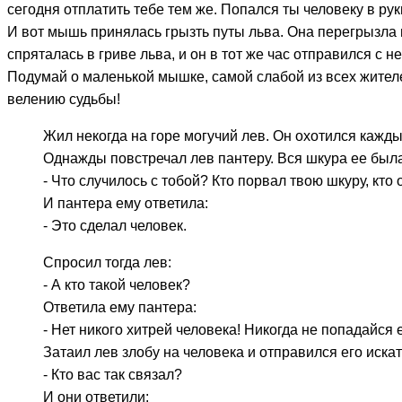
сегодня отплатить тебе тем же. Попался ты человеку в рук
И вот мышь принялась грызть путы льва. Она перегрызла 
спряталась в гриве льва, и он в тот же час отправился с н
Подумай о маленькой мышке, самой слабой из всех жителей
велению судьбы!
Жил некогда на горе могучий лев. Он охотился кажды
Однажды повстречал лев пантеру. Вся шкура ее была
- Что случилось с тобой? Кто порвал твою шкуру, кто
И пантера ему ответила:
- Это сделал человек.
Спросил тогда лев:
- А кто такой человек?
Ответила ему пантера:
- Нет никого хитрей человека! Никогда не попадайся е
Затаил лев злобу на человека и отправился его искат
- Кто вас так связал?
И они ответили: