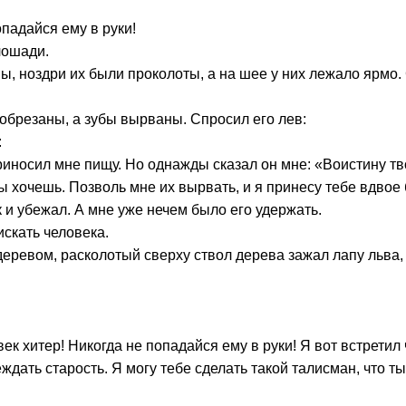
опадайся ему в руки!
лошади.
, ноздри их были проколоты, а на шее у них лежало ярмо. Сп
 обрезаны, а зубы вырваны. Спросил его лев:
:
приносил мне пищу. Но однажды сказал он мне: «Воистину т
ты хочешь. Позволь мне их вырвать, и я принесу тебе вдвое
к и убежал. А мне уже нечем было его удержать.
скать человека.
еревом, расколотый сверху ствол дерева зажал лапу льва, и
овек хитер! Никогда не попадайся ему в руки! Я вот встрети
ать старость. Я могу тебе сделать такой талисман, что ты 