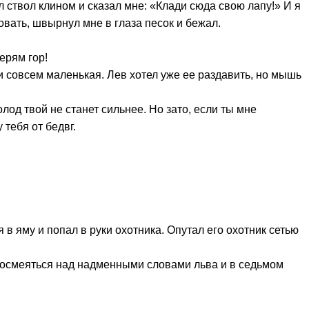
л ствол клином и сказал мне: «Клади сюда свою лапу!» И я
довать, швырнул мне в глаза песок и бежал.
ерям гор!
 и совсем маленькая. Лев хотел уже ее раздавить, но мышь
лод твой не станет сильнее. Но зато, если ты мне
 тебя от бедвг.
я в яму и попал в руки охотника. Опутал его охотник сетью
 посмеяться над надменными словами льва и в седьмом