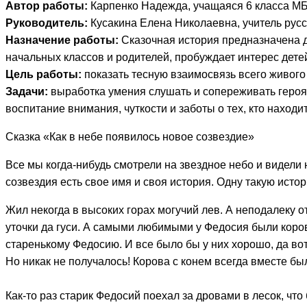
Автор работы:
Карпенко Надежда, учащаяся 6 класса М
Руководитель:
Кусакина Елена Николаевна, учитель рус
Назначение работы:
Сказочная история предназначена 
начальных классов и родителей, пробуждает интерес дете
Цель работы:
показать тесную взаимосвязь всего живого
Задачи:
выработка умения слушать и сопереживать героя
воспитание внимания, чуткости и заботы о тех, кто нахо
Сказка «Как в небе появилось новое созвездие»
Все мы когда-нибудь смотрели на звездное небо и видели н
созвездия есть свое имя и своя история. Одну такую истор
Жил некогда в высоких горах могучий лев. А неподалеку о
уточки да гуси. А самыми любимыми у Федосия были корова
старенькому Федосию. И все было бы у них хорошо, да вот л
Но никак не получалось! Корова с конем всегда вместе бы
Как-то раз старик Федосий поехал за дровами в лесок, чт