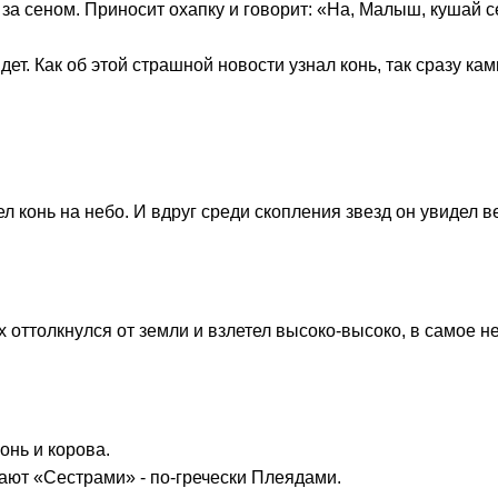
за сеном. Приносит охапку и говорит: «На, Малыш, кушай се
дет. Как об этой страшной новости узнал конь, так сразу ка
 конь на небо. И вдруг среди скопления звезд он увидел в
 оттолкнулся от земли и взлетел высоко-высоко, в самое н
онь и корова.
вают «Сестрами» - по-гречески Плеядами.