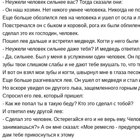
- Неужели человек сильнее вас? Тогда сказали они:
- Он наш хозяин. Нет никого умнее человека. Никогда не п
Еще больше обозлился лев на человека и ушел от осла и 
Повстречался он с быком и коровой, рога их были обпилены
сделал это их господин, человек.
Пошел лев дальше и встретил медведя. Когти у него были
- Неужели человек сильнее даже тебя? И медведь ответил
- Да, сильнее. Был у меня в услужении один человек. Он 
зубы твои слишком слабы и не дают тебе вкушать то, что 
И вот он взял мои зубы и когти, швырнул мне в глаза песо
Еще больше разгневался лев. Он ушел от медведя и стал и
Но вскоре увидел он другого льва, защемленного горным д
Спросил его лев, который пришел:
- Как же попал ты в такую беду? Кто это сделал с тобой?
И ответил ему другой лев:
- Сделал это человек. Остерегайся его и не верь ему. Чел
занимаешься?» А он мне сказал: «Мое ремесло - предупрежд
дам тебе прикоснуться к этому