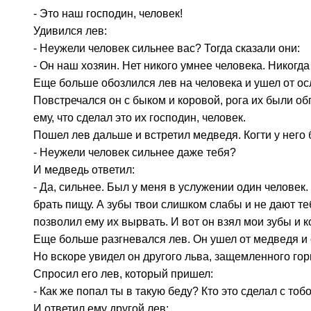
- Это наш господин, человек!
Удивился лев:
- Неужели человек сильнее вас? Тогда сказали они:
- Он наш хозяин. Нет никого умнее человека. Никогда
Еще больше обозлился лев на человека и ушел от ос
Повстречался он с быком и коровой, рога их были обп
ему, что сделал это их господин, человек.
Пошел лев дальше и встретил медведя. Когти у него
- Неужели человек сильнее даже тебя?
И медведь ответил:
- Да, сильнее. Был у меня в услужении один человек
брать пищу. А зубы твои слишком слабы и не дают те
позволил ему их вырвать. И вот он взял мои зубы и к
Еще больше разгневался лев. Он ушел от медведя и с
Но вскоре увидел он другого льва, защемленного гор
Спросил его лев, который пришел:
- Как же попал ты в такую беду? Кто это сделал с тоб
И ответил ему другой лев: