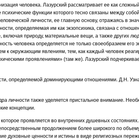
ганизация человека. Лазурский рассматривает ее как слож
е психические функции которого тесно связаны между собо
еловеческой личности, ее главную основу, отражаясь в знач
ичности, определяемая им как экзопсихика, связана с отнош
 включая природу, материальные вещи, а также других люд
ьность человека определяется не только своеобразием его 
ием к окружающим явлениям, тем, как каждый человек реагир
сихическими проявлениями» (там же). Лазурский подчеркивае
сти, определяемой доминирующими отношениями. Д.Н. Узнад
ра личности также уделяется пристальное внимание. Необх
ские концепции.
, которое проявляется во внутренних душевных состояниях
я непосредственным продолжением более широкого по объем
шие духовные ценности и истины в виде религиозных пере