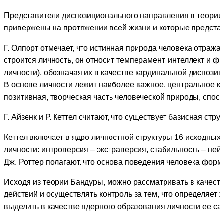
Представители диспозиционального направления в теории ли
привержены на протяжении всей жизни и которые предст
Г. Олпорт отмечает, что истинная природа человека отраж
строится личность, он относит темперамент, интеллект 
личности), обозначая их в качестве кардинальной диспоз
В основе личности лежит наиболее важное, центральное к
позитивная, творческая часть человеческой природы, спо
Г. Айзенк и Р. Кеттел считают, что существует базисная 
Кеттел включает в ядро личностной структуры 16 исходны
личности: интроверсия – экстраверсия, стабильность – не
Дж. Роттер полагают, что основа поведения человека фор
Исходя из теории Бандуры, можно рассматривать в качес
действий и осуществлять контроль за тем, что определяе
выделить в качестве ядерного образования личности ее 