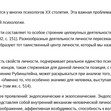
тся у многих психологов ХХ столетия. Эта важная проблема
й психологии.
сти составляет то особое строение целокупных деятельнос
982, с. 151). Разнообразные деятельности личности пересе
разуют тот таинственный центр личности, который мы назыв
ть свойств личности, подчеркивает реальное единство пси
це концов, такая стержневая для данной личности позиция, 
 мнению Рубинштейна, может раскрываться при анализе того,
: «Именно то, что особенно значимо для человека, выступает
(там же, c. 514).
ы ее проявлений: эндопсихические и экзопсихические. Энд
дставляя собой внутренний механизм человеческой личност
оображение, аффективная возбудимость, способность к вол