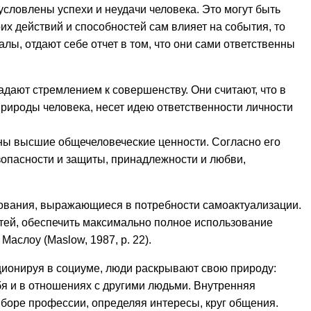
условлены успехи и неудачи человека. Это могут быть
оих действий и способностей сам влияет на события, то
лы, отдают себе отчет в том, что они сами ответственны
адают стремлением к совершенству. Они считают, что в
рироды человека, несет идею ответственности личности
ены высшие общечеловеческие ценности. Согласно его
зопасности и защиты, принадлежности и любви,
ования, выражающиеся в потребности самоактуализации.
остей, обеспечить максимально полное использование
аслоу (Maslow, 1987, p. 22).
ционируя в социуме, люди раскрывают свою природу:
бя и в отношениях с другими людьми. Внутренняя
ыборе профессии, определяя интересы, круг общения.