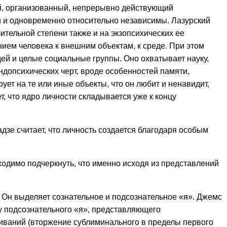
ный, организованный, непрерывно действующий
й и одновременно относительно независимы. Лазурский
ительной степени также и на экзопсихических ее
ением человека к внешним объектам, к среде. При этом
ей и целые социальные группы. Оно охватывает науку,
эндопсихических черт, вроде особенностей памяти,
ует на те или иные объекты, что он любит и ненавидит,
т, что ядро личности складывается уже к концу
зе считает, что личность создается благодаря особым
одимо подчеркнуть, что именно исходя из представлений
. Он выделяет сознательное и подсознательное «я». Джемс
у подсознательного «я», представляющего
живаний (вторжение сублиминального в пределы первого