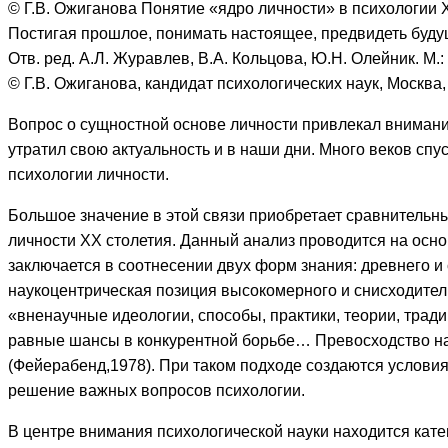
© Г.В. Ожиганова Понятие «ядро личности» в психологии 
Постигая прошлое, понимать настоящее, предвидеть будущ
Отв. ред. А.Л. Журавлев, В.А. Кольцова, Ю.Н. Олейник. М.
© Г.В. Ожиганова, кандидат психологических наук, Москва
Вопрос о сущностной основе личности привлекал внимани
утратил свою актуальность и в наши дни. Много веков сп
психологии личности.
Большое значение в этой связи приобретает сравнительн
личности ХХ столетия. Данный анализ проводится на осн
заключается в соотнесении двух форм знания: древнего 
наукоцентрическая позиция высокомерного и снисходител
«вненаучные идеологии, способы, практики, теории, трад
равные шансы в конкурентной борьбе… Превосходство на
(Фейерабенд,1978). При таком подходе создаются услови
решение важных вопросов психологии.
В центре внимания психологической науки находится кат