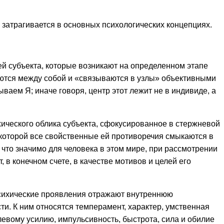
 затрагивается в основных психологических концепциях.
тей субъекта, которые возникают на определенном этапе
каются между собой и «связываются в узлы» объективными
аем Я; иначе говоря, центр этот лежит не в индивиде, а
хического облика субъекта, сфокусированное в стержневой
с которой все свойственные ей противоречия смыкаются в
 что значимо для человека в этом мире, при рассмотрении
, в конечном счете, в качестве мотивов и целей его
опсихические проявления отражают внутреннюю
и. К ним относятся темперамент, характер, умственная
евому усилию, импульсивность, быстрота, сила и обилие