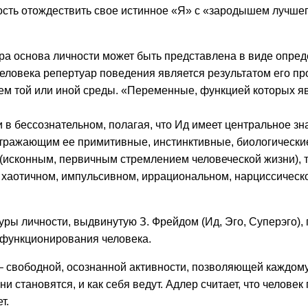
ность отождествить свое истинное «Я» с «зародышем лучше
нера основа личности может быть представлена в виде опр
человека репертуар поведения является результатом его п
ем той или иной среды. «Переменные, функцией которых яв
 в бессознательном, полагая, что Ид имеет центральное зн
тражающим ее примитивные, инстинктивные, биологические
(исконным, первичным стремлением человеческой жизни), т
 хаотичном, импульсивном, иррациональном, нарциссическ
уры личности, выдвинутую З. Фрейдом (Ид, Эго, Суперэго),
 функционирования человека.
 – свободной, осознанной активности, позволяющей каждому
они становятся, и как себя ведут. Адлер считает, что челов
т.