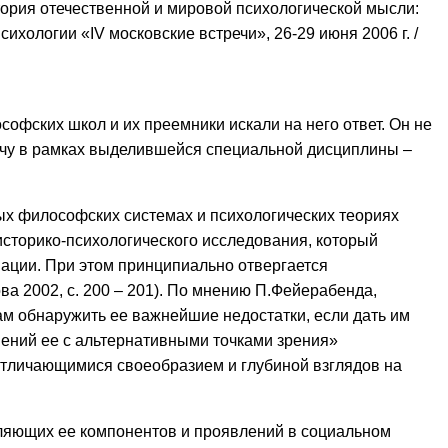
тория отечественной и мировой психологической мысли:
ологии «IV московские встречи», 26-29 июня 2006 г. /
фских школ и их преемники искали на него ответ. Он не
адачу в рамках выделившейся специальной дисциплины –
ых философских системах и психологических теориях
историко-психологического исследования, который
ации. При этом принципиально отвергается
а 2002, с. 200 – 201). По мнению П.Фейерабенда,
ам обнаружить ее важнейшие недостатки, если дать им
ений ее с альтернативными точками зрения»
отличающимися своеобразием и глубиной взглядов на
вляющих ее компонентов и проявлений в социальном