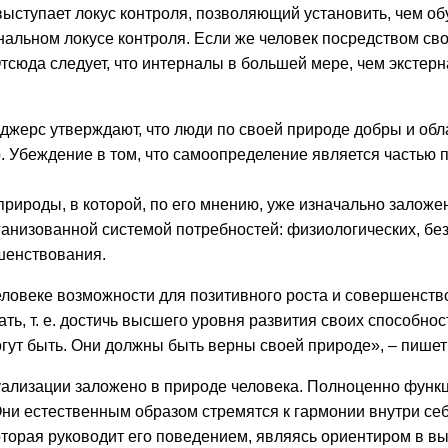
ыступает локус контроля, позволяющий установить, чем об
ернальном локусе контроля. Если же человек посредством св
сюда следует, что интерналы в большей мере, чем экстерна
оджерс утверждают, что люди по своей природе добры и обл
 Убеждение в том, что самоопределение является частью п
природы, в которой, по его мнению, уже изначально залож
ганизованной системой потребностей: физиологических, бе
шенствования.
ловеке возможности для позитивного роста и совершенств
тать, т. е. достичь высшего уровня развития своих способн
ут быть. Они должны быть верны своей природе», – пишет М
туализации заложено в природе человека. Полноценно функ
Они естественным образом стремятся к гармонии внутри се
оторая руководит его поведением, являясь ориентиром в в