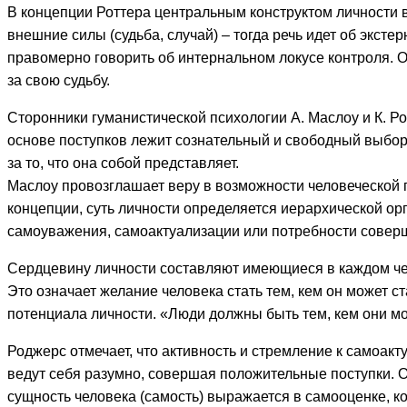
В концепции Роттера центральным конструктом личности в
внешние силы (судьба, случай) – тогда речь идет об экст
правомерно говорить об интернальном локусе контроля. От
за свою судьбу.
Сторонники гуманистической психологии А. Маслоу и К. Р
основе поступков лежит сознательный и свободный выбор.
за то, что она собой представляет.
Маслоу провозглашает веру в возможности человеческой 
концепции, суть личности определяется иерархической ор
самоуважения, самоактуализации или потребности совер
Сердцевину личности составляют имеющиеся в каждом че
Это означает желание человека стать тем, кем он может с
потенциала личности. «Люди должны быть тем, кем они мог
Роджерс отмечает, что активность и стремление к самоак
ведут себя разумно, совершая положительные поступки. 
сущность человека (самость) выражается в самооценке, к