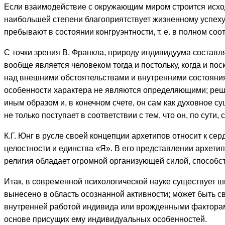
Если взаимодействие с окружающим миром строится исходя
наибольшей степени благоприятствует жизненному успеху,
пребывают в состоянии конгруэнтности, т. е. в полном соот
С точки зрения В. Франкла, природу индивидуума составля
вообще является человеком тогда и постольку, когда и пос
над внешними обстоятельствами и внутренними состояниям
особенности характера не являются определяющими; решаю
иным образом и, в конечном счете, он сам как духовное с
не только поступает в соответствии с тем, что он, по сути,
К.Г. Юнг в русле своей концепции архетипов относит к с
целостности и единства «Я». В его представлении архетип
религия обладает огромной организующей силой, способс
Итак, в современной психологической науке существует ш
вынесено в область осознанной активности; может быть с
внутренней работой индивида или врожденными факторами
основе присущих ему индивидуальных особенностей.