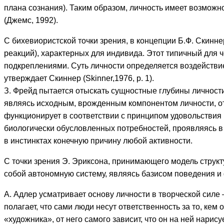
плана сознания). Таким образом, личность имеет возмож
(Джемс, 1992).
С бихевиористской точки зрения, в концепции Б.Ф. Скин
реакций), характерных для индивида. Этот типичный для 
подкреплениями. Суть личности определяется воздействи
утверждает Скиннер (Skinner,1976, p. 1).
З. Фрейд пытается отыскать сущностные глубины личности
являясь исходным, врожденным компонентом личности, о
функционирует в соответствии с принципом удовольствия 
биологически обусловленных потребностей, проявляясь в
в инстинктах конечную причину любой активности.
С точки зрения Э. Эриксона, принимающего модель структ
собой автономную систему, являясь базисом поведения и
А. Адлер усматривает основу личности в творческой силе
полагает, что сами люди несут ответственность за то, кем 
«художника», от него самого зависит, что он на ней нарисуе