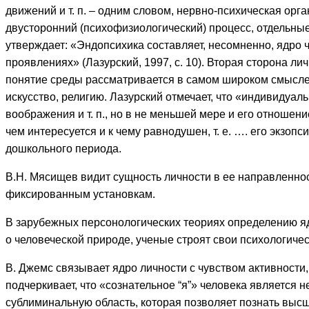
движений и т. п. – одним словом, нервно-психическая ор
двусторонний (психофизиологический) процесс, отдельны
утверждает: «Эндопсихика составляет, несомненно, ядро ч
проявлениях» (Лазурский, 1997, с. 10). Вторая сторона л
понятие среды рассматривается в самом широком смысле,
искусство, религию. Лазурский отмечает, что «индивидуал
воображения и т. п., но в не меньшей мере и его отношен
чем интересуется и к чему равнодушен, т. е. …. его экзоп
дошкольного периода.
В.Н. Мясищев видит сущность личности в ее направленно
фиксированным установкам.
В зарубежных персонологических теориях определению яд
о человеческой природе, ученые строят свои психологиче
В. Джемс связывает ядро личности с чувством активности
подчеркивает, что «сознательное “я”» человека являетс
сублиминальную область, которая позволяет познать выс