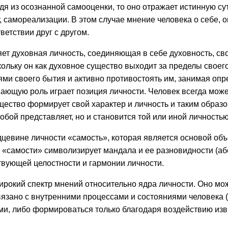
 из осознанной самооценки, то оно отражает истинную суть
 самореализации. В этом случае мнение человека о себе, о
ветствии друг с другом.
ет духовная личность, соединяющая в себе духовность, своб
кольку он как духовное существо выходит за пределы своего
и своего бытия и активно противостоять им, занимая опред
щую роль играет позиция личности. Человек всегда может 
ущество формирует свой характер и личность и таким образо
 собой представляет, но и становится той или иной личностью
ердцевине личности «самость», которая является основой 
 «самости» символизирует мандала и ее разновидности (абст
твующей целостности и гармонии личности.
ирокий спектр мнений относительно ядра личности. Оно мо
вязано с внутренними процессами и состояниями человека (
, либо формироваться только благодаря воздействию извне