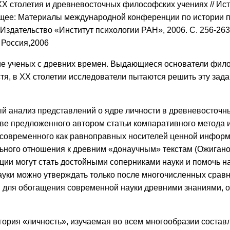
ХХ столетия и древневосточных философских учениях // Ис
ее: Материалы международной конференции по истории псих
: Издательство «Институт психологии РАН», 2006. С. 256-263
, Россия,2006
е ученых с древних времен. Выдающиеся основатели филосо
устя, в ХХ столетии исследователи пытаются решить эту з
ый анализ представлений о ядре личности в древневосточн
ове предложенного автором статьи компаративного метода 
и современного как равноправных носителей ценной информ
ьного отношения к древним «донаучным» текстам (Ожиганов
иции могут стать достойными соперниками науки и помочь н
уки можно утверждать только после многочисленных сравн
я для обогащения современной науки древними знаниями, 
егория «личность», изучаемая во всем многообразии соста