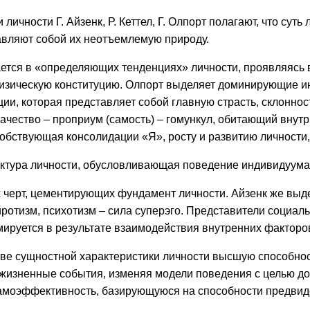
чности Г. Айзенк, Р. Кеттел, Г. Олпорт полагают, что суть
авляют собой их неотъемлемую природу.
ается в «определяющих тенденциях» личности, проявляясь в
и физическую конституцию. Олпорт выделяет доминирующие
иции, которая представляет собой главную страсть, склонн
ачество – проприум (самость) – гомункул, обитающий внут
собствующая консолидации «Я», росту и развитию личности
структура личности, обусловливающая поведение индивидуума
х черт, цементирующих фундамент личности. Айзенк же выд
йротизм, психотизм – сила суперэго. Представители социал
мируется в результате взаимодействия внутренних факторо
тве сущностной характеристики личности высшую способнос
т жизненные события, изменяя модели поведения с целью д
самоэффективность, базирующуюся на способности предвид